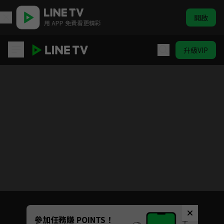
開啟
用 APP 免費看更精彩
升級VIP
你好，我是誰
目前未允許這部影片在你所在的地區播放
如有不便請見諒
Unmute
參加任務賺 POINTS！