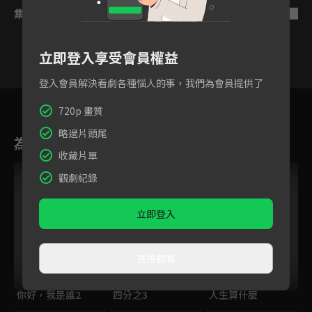
集數列表
反序
立即登入享受會員權益
登入會員解決看劇各種惱人的事，我們為會員提供了
10
11
12
13
14
15
1
720p 畫質
略過片頭尾
為您推薦
收藏片單
觀劇紀錄
立即登入
直接觀看
你好，我是誰2
四分之3
人生算什麼