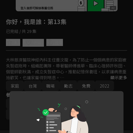
回首頁
登入後即可解鎖專屬任務
Play
你好，我是誰
：第13集
已完結 / 共 29 集
4.9
分享
收藏
大林慈濟醫院神經內科主任曹汶龍，為了防止一個個病患的家庭被
失智症拖垮，組織起團隊，帶著醫師傅進華、臨床心理師許秋田、
個管師劉秋滿，成立失智症中心，推動記憶保養班，以求讓病患重
拾歡笑，也讓家屬得到喘息。

顯示更多
然而，就在衛教推動順利之際，曹主任的父親逝世了，母親因打擊
家庭
台灣
職場
勵志
免費
2022
過大，出現失智傾向；個管師秋滿也遇上家庭危機，被迫選擇是否
參與演員
要離職。曹主任一方面要照顧母親，另方面得協助團隊成員解決個
人問題，而病患的需求也都迫在眉睫。最終，他以人生的智慧，一
寇世勳
崔佩儀
傅小芸
田家達
蘇炳憲
一給予這些難題最佳的解答。
陳淑芳
邱凱偉
龍天翔
林玟誼