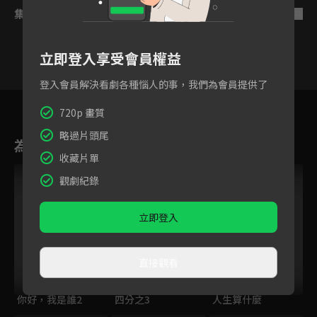
集數列表
反序
立即登入享受會員權益
登入會員解決看劇各種惱人的事，我們為會員提供了
8
9
10
11
12
13
1
720p 畫質
略過片頭尾
為您推薦
收藏片單
觀劇紀錄
立即登入
直接觀看
你好，我是誰2
四分之3
人生算什麼