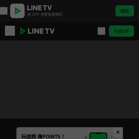
開啟
用 APP 免費看更精彩
升級VIP
你好，我是誰
目前未允許這部影片在你所在的地區播放
如有不便請見諒
Unmute
玩遊戲 賺POINTS！