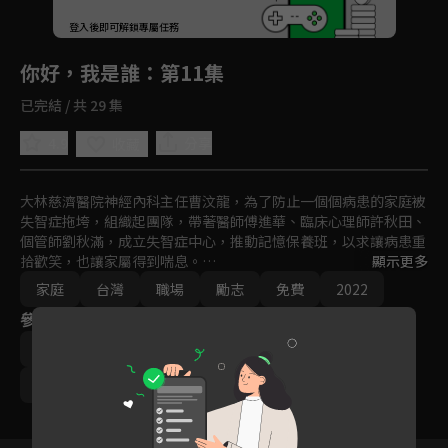
回首頁
登入後即可解鎖專屬任務
Play
你好，我是誰
：第11集
已完結 / 共 29 集
4.9
分享
收藏
大林慈濟醫院神經內科主任曹汶龍，為了防止一個個病患的家庭被
失智症拖垮，組織起團隊，帶著醫師傅進華、臨床心理師許秋田、
個管師劉秋滿，成立失智症中心，推動記憶保養班，以求讓病患重
拾歡笑，也讓家屬得到喘息。

顯示更多
然而，就在衛教推動順利之際，曹主任的父親逝世了，母親因打擊
家庭
台灣
職場
勵志
免費
2022
過大，出現失智傾向；個管師秋滿也遇上家庭危機，被迫選擇是否
參與演員
要離職。曹主任一方面要照顧母親，另方面得協助團隊成員解決個
人問題，而病患的需求也都迫在眉睫。最終，他以人生的智慧，一
寇世勳
崔佩儀
傅小芸
田家達
蘇炳憲
一給予這些難題最佳的解答。
陳淑芳
邱凱偉
龍天翔
林玟誼