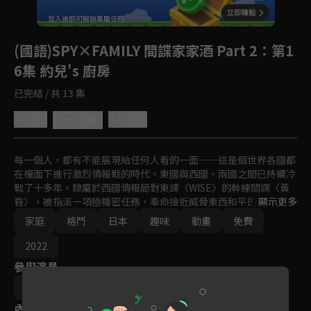
回首頁
登入後即可解鎖專屬任務
Play
(國語)SPY×FAMILY 間諜家家酒 Part 2
：第1
6集 約兒's 廚房
已完結 / 共 13 集
4.8
分享
收藏
每一個人，都有不能展現給任何人看的一面──這是個世界各國都
在檯面下進行激烈情報戰的時代。東國與西國，兩國之間已持續冷
戰了十多年。隸屬於西國情報局對東課〈WISE〉的幹練間諜〈黃
昏〉，被指派一項極機密任務，奉命接近威脅東西和平的危險人
顯示更多
物，要刺探出東國國家統一黨黨魁──唐納文‧戴斯蒙德的戰爭計
家庭
格鬥
日本
趣味
動畫
免費
畫。其任務名為──行動代號〈梟〉。任務內容是：「在一週內組
好家庭，並潛入戴斯蒙德兒子所就讀的名校。」
2022
參與演員
古橋一浩
內容標籤