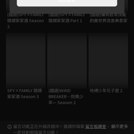
(國語)SPY×FAMILY
(國語)SPY×FAMILY
(國語)擁有超常技能
間諜家家酒 Season
間諜家家酒 Part 1
的異世界流浪美食家
2
SPY×FAMILY 間諜
(國語)WIND
地縛少年花子君 2
家家酒 Season 3
BREAKER—防風少
年— Season 2
留言功能正在升級改版中！邀請你填寫
留言板調查
，
顯示更多
一起共創新版留言功能！