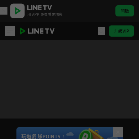
開啟
用 APP 免費看更精彩
升級VIP
(國語)SPY×FAMILY 間諜家家酒 Part 2
目前未允許這部影片在你所在的地區播放
如有不便請見諒
Unmute
玩遊戲 賺POINTS！