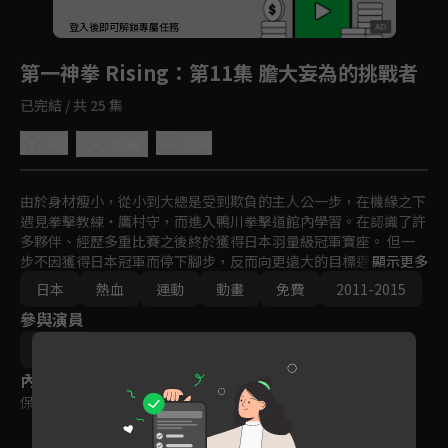
回首頁
登入後即可解鎖專屬任務
Play
第一神拳 Rising
：第11集 膽大妄為的挑戰者
已完結 / 共 25 集
4.9
分享
收藏
由於身材瘦小，從小到大總是受到欺負的主人公一步，在機緣之下
遇見拳擊教練‧鷹村守，而進入鴨川拳擊道館內學習。在認識了許
多夥伴、經歷多重比賽之後終於獲得日本羽量級冠軍寶座。 但一
步不因獲得日本冠軍而停下腳步，反而向更遠大的目標邁!除了趕
顯示更多
上永遠的勁敵‧宮田一郎與前輩‧鷹村守之外，還要和覬覦冠軍王
日本
熱血
運動
動畫
免費
2011-2015
座的眾多強者展開激烈對戰！經過一次又一次的拳王保衛戰之後變
參與演員
得更茁壯的一步，又會遇上什麼新對手？
宍戸淳
內容標籤
保護級