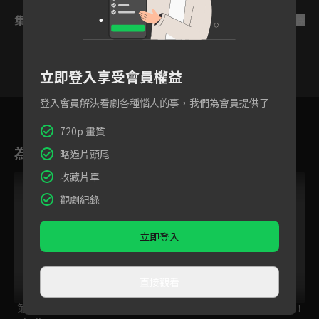
集數列表
反序
立即登入享受會員權益
登入會員解決看劇各種惱人的事，我們為會員提供了
8
9
10
11
12
13
1
720p 畫質
為您推薦
略過片頭尾
收藏片單
觀劇紀錄
立即登入
直接觀看
第一神拳New
SI-VIS：英雄之聲
魔王陛下，RETRY！