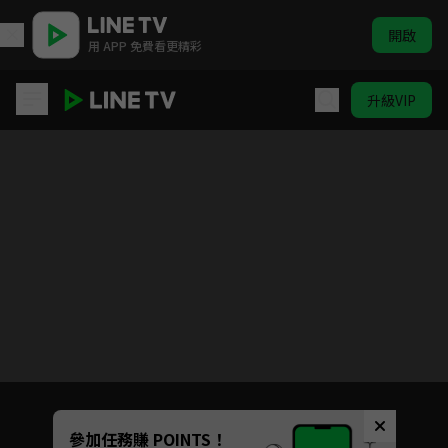
開啟
用 APP 免費看更精彩
升級VIP
第一神拳 Rising
目前未允許這部影片在你所在的地區播放
如有不便請見諒
Unmute
參加任務賺 POINTS！