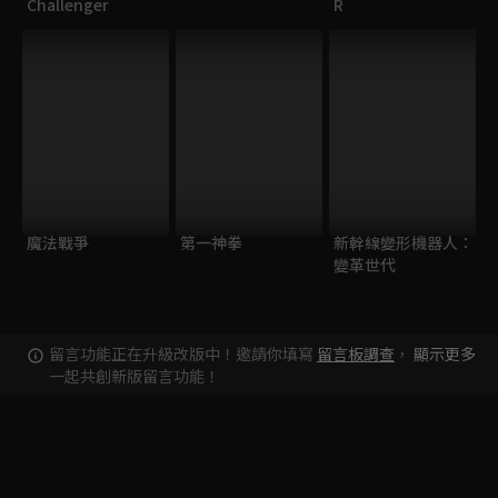
Challenger
R
魔法戰爭
第一神拳
新幹線變形機器人：
變革世代
留言功能正在升級改版中！邀請你填寫
留言板調查
，
顯示更多
一起共創新版留言功能！