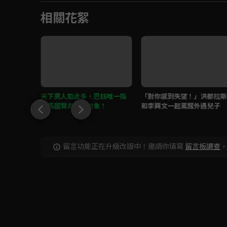
相關花絮
狀況，周
天下男人如此多，巴鈺唯一指
「對你感到失望！」洪都拉斯
開
定馬國賢為再婚對象！
和李興文一起罵醒外遇兒子
留言功能正在升級改版中！邀請你填寫
留言板調查