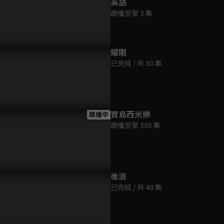
英語
跟播至第 3 集
耀眼
已完結 / 共 30 集
都拉斯深夜撞鬼？心臟差點
EP24預告：玉慧想暫時分開？
周孝安越解
了！
曉涵動了離
寶島西米樂
跟播中
跟播至第 305 集
後浪
已完結 / 共 40 集