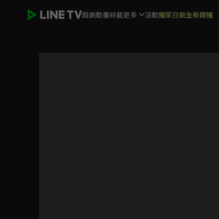
戲劇
動畫
綜藝
更多
活動
獨家日劇全新開播
加油喜事 加油愛情