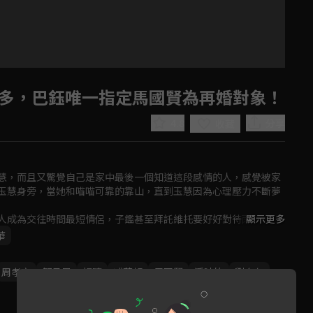
多，巴鈺唯一指定馬國賢為再婚對象！
4.8
分享
收藏
慧，而且又驚覺自己是家中最後一個知道這段感情的人，感覺被家
玉慧身旁，當她和喵喵可靠的靠山，直到玉慧因為心理壓力不斷夢
人成為交往時間最短情侶，子鑑甚至拜託維托要好好對待雨柔，讓
顯示更多
Play
武林咖啡上班，雨柔誤以為是子鑑的女朋友，四人混亂的感情會如何
華
Video
周孝安
鄒承恩
楊晴
臧芮軒
馬國賢
潘映竹
劉育仁