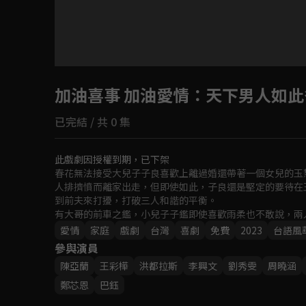
加油喜事 加油愛情
：天下男人如此
已完結 / 共 0 集
此戲劇因授權到期，已下架
春花無法接受大兒子子良喜歡上離過婚還帶著一個女兒的玉
人排擠憤而離家出走，但即使如此，子良還是堅定的要待在
到前夫來打擾，打破三人和諧的平衡。

有大哥的前車之鑑，小兒子子鑑即使喜歡雨柔也不敢說，兩
雨柔非常失望與不諒解；而子鑑表妹辛琦珊(鄭芯恩 飾)到
愛情
家庭
戲劇
台灣
喜劇
免費
2023
台語風
發展呢？
參與演員
陳亞蘭
王彩樺
洪都拉斯
李興文
劉秀雯
周曉涵
鄭芯恩
巴鈺