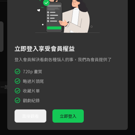
立即登入享受會員權益
EP25預告：曼柔把婚戒丟了
現任與前任互相潑水，劉育仁
洪
登入會員解決看劇各種惱人的事，我們為會員提供了
無辜遭殃
停
720p 畫質
略過片頭尾
，一起共創新版留言功能！
顯示更多
收藏片單
觀劇紀錄
直接觀看
立即登入