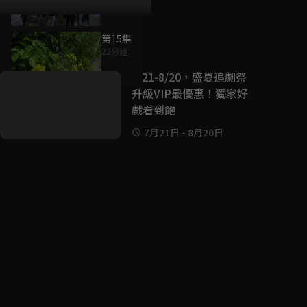
第15集
好康資訊
22分鐘
7/21-8/20，盛夏追劇祭
升級VIP最優惠！獨家好
戲看到飽
7月21日
-
8月20日