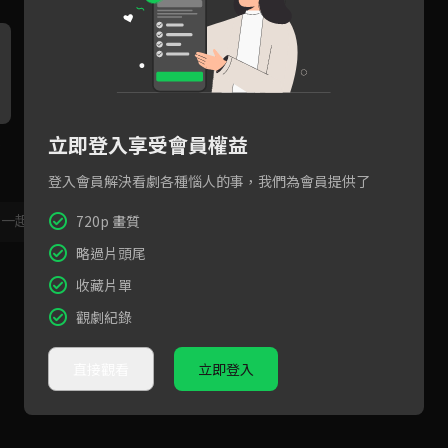
立即登入享受會員權益
為表感謝救命之恩，朗承舟約
這次是鹿回救了朗承舟一命！
兩
鹿回吃飯，沒想到竟跑錯地
當年的小哥哥到底是誰？
心
方？
登入會員解決看劇各種惱人的事，我們為會員提供了
，一起共創新版留言功能！
顯示更多
720p 畫質
略過片頭尾
收藏片單
觀劇紀錄
直接觀看
立即登入