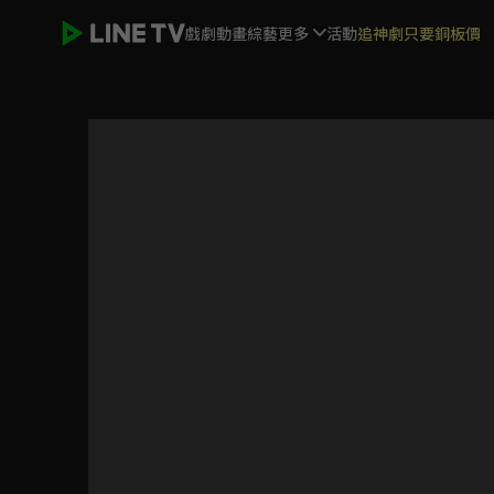
戲劇
動畫
綜藝
更多
活動
追神劇只要銅板價
臉盲少女的未知愛情