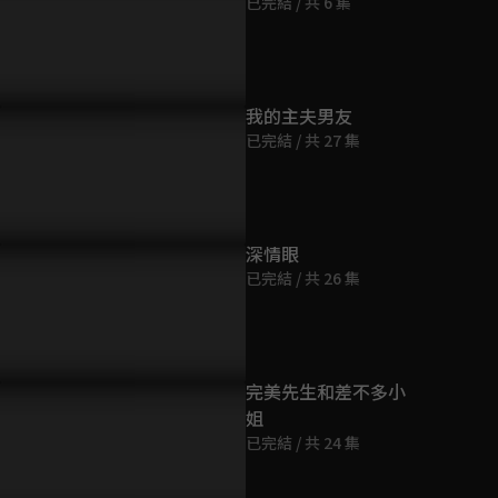
已完結 / 共 6 集
第9集
31分鐘
第10集
我的主夫男友
25分鐘
已完結 / 共 27 集
個男神搶一個鹿回！鹿回好
難道朗承舟就是鹿回小時候遇
鹿回一天之
幫忙又認錯人
見的小哥哥嗎？
回，還不記
第11集
25分鐘
深情眼
已完結 / 共 26 集
第12集
26分鐘
第13集
完美先生和差不多小
28分鐘
姐
已完結 / 共 24 集
第14集
27分鐘