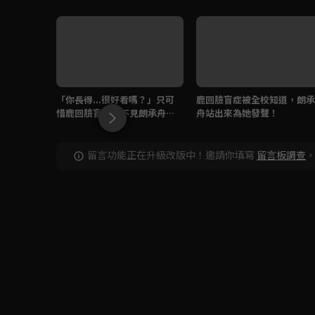
「你長得...很好看嗎？」只可
鹿回臉盲症被全校知道，朗承
惜鹿回臉盲，看不見朗承舟的
舟站出來為她發聲！
臉。
留言功能正在升級改版中！邀請你填寫
留言板調查