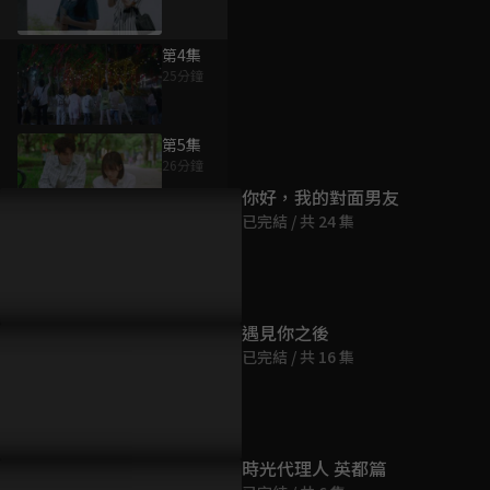
第4集
25分鐘
為您推薦
第5集
26分鐘
你好，我的對面男友
已完結 / 共 24 集
第6集
31分鐘
第7集
遇見你之後
24分鐘
已完結 / 共 16 集
第8集
24分鐘
時光代理人 英都篇