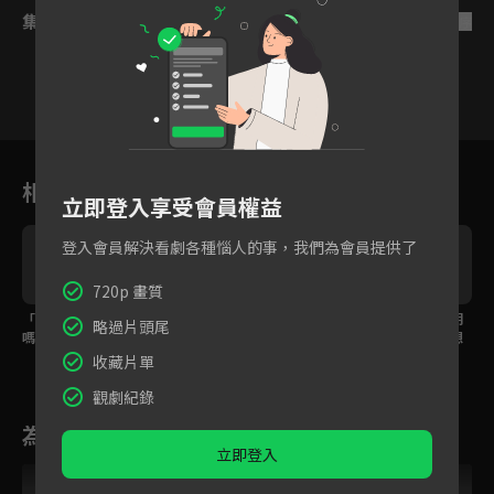
集數列表
反序
10
11
12
13
14
15
相關花絮
立即登入享受會員權益
登入會員解決看劇各種惱人的事，我們為會員提供了
720p 畫質
「你長得...很好看
鹿回臉盲症被全校知
為表感謝救命之恩，朗
略過片頭尾
嗎？」只可惜鹿回臉
道，朗承舟站出來為她
承舟約鹿回吃飯，沒想
盲，看不見朗承舟的
發聲！
到竟跑錯地方？
收藏片單
臉。
觀劇紀錄
為您推薦
立即登入