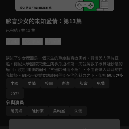
回首頁
登入後即可解鎖專屬任務
Play
臉盲少女的未知愛情
：第13集
已完結 / 共 15 集
4.7
分享
收藏
講述了少女鹿回是一個天生的重度臉盲症患者，習慣與人保持距
離。德誠大學國際交流生朗承舟返校第一天就解救了被質疑抄襲的
鹿回，沒想到卻被鹿回“三遇帥哥而不認”，不由得陷入深深的自
我懷疑。朗承舟發誓要讓鹿回拜倒在他的魅力之下，卻被鹿回的坦
顯示更多
率真誠、樂觀善良打動，在接近鹿回的過程中先行淪陷。火力全開
中國
愛情
校園
戲劇
都會
免費
的朗承舟對鹿回展開了猛烈的追求攻勢，並想盡辦法讓臉盲的鹿回
記住自己。不知不覺中，他已經成為鹿回眼中特別的人。彷彿是命
2023
運的暗中指引，早有淵源的兩人墜入愛河，一段百般波折但早已命
參與演員
中註定的戀愛大戲就此上演。
段奧娟
陳博豪
呂昀峯
沈瑩