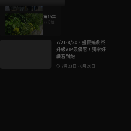
第15集
22分鐘
好康資訊
7/21-8/20，盛夏追劇祭
升級VIP最優惠！獨家好
戲看到飽
7月21日
-
8月20日