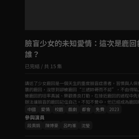
臉盲少女的未知愛情
：這次是鹿回
誰？
已完結 / 共 15 集
講述了少女鹿回是一個天生的重度臉盲症患者，習慣與人保
襲的鹿回，沒想到卻被鹿回“三遇帥哥而不認”，不由得陷
被鹿回的坦率真誠、樂觀善良打動，在接近鹿回的過程中先
辦法讓臉盲的鹿回記住自己。不知不覺中，他已經成為鹿回
河，一段百般波折但早已命中註定的戀愛大戲就此上演。
中國
愛情
校園
戲劇
都會
免費
2023
參與演員
段奧娟
陳博豪
呂昀峯
沈瑩