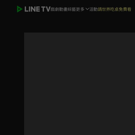
戲劇
動畫
綜藝
更多
活動
請世界吃桌免費看
臉盲少女的未知愛情