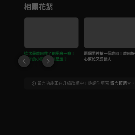
相關花絮
朗承舟約
這次是鹿回救了朗承舟一命！
兩個男神搶一個鹿回！鹿回好
跑錯地
當年的小哥哥到底是誰？
心幫忙又認錯人
留言功能正在升級改版中！邀請你填寫
留言板調查