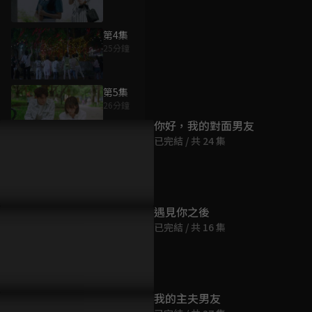
第4集
25分鐘
為您推薦
第5集
26分鐘
你好，我的對面男友
已完結 / 共 24 集
第6集
31分鐘
第7集
遇見你之後
24分鐘
已完結 / 共 16 集
第8集
24分鐘
我的主夫男友