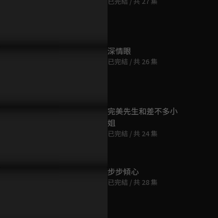
已完結 / 共 27 集
第9集
31分鐘
第10集
深情眼
25分鐘
已完結 / 共 26 集
第11集
告：當在哪都耀眼的朗承
25分鐘
，遇上了天生臉盲的少女鹿
。該如何讓自己被記住呢？
完美先生和差不多小
姐
第12集
已完結 / 共 24 集
26分鐘
第13集
步步傾心
28分鐘
已完結 / 共 28 集
第14集
27分鐘