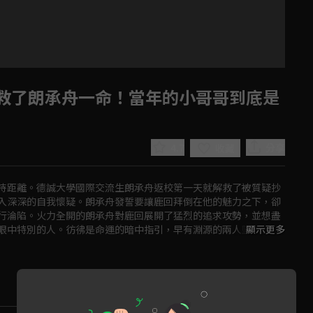
救了朗承舟一命！當年的小哥哥到底是
4.7
分享
收藏
持距離。德誠大學國際交流生朗承舟返校第一天就解救了被質疑抄
入深深的自我懷疑。朗承舟發誓要讓鹿回拜倒在他的魅力之下，卻
行淪陷。火力全開的朗承舟對鹿回展開了猛烈的追求攻勢，並想盡
Play
眼中特別的人。彷彿是命運的暗中指引，早有淵源的兩人墜入愛
顯示更多
Video