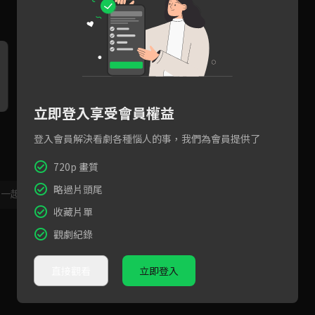
立即登入享受會員權益
難道朗承舟就是鹿回小時候遇
鹿回一天之內被帥哥救了三
預
見的小哥哥嗎？
回，還不記得他是誰！？
舟
登入會員解決看劇各種惱人的事，我們為會員提供了
回
720p 畫質
略過片頭尾
，一起共創新版留言功能！
顯示更多
收藏片單
觀劇紀錄
直接觀看
立即登入