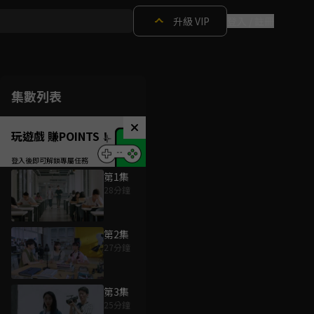
升級 VIP
登入 / 註冊
集數列表
玩遊戲 賺POINTS！
第1集
28分鐘
第2集
27分鐘
第3集
25分鐘