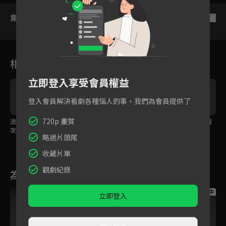
集數列表
反序
相關花絮
立即登入享受會員權益
登入會員解決看劇各種惱人的事，我們為會員提供了
720p 畫質
流箏和失憶的寧至謙再
流箏與寧醫生終於重
大牛蛙慎入！阮流箏假
次重逢！「雖然你不記
逢，他卻不記得她了？
裝昏倒被寧至謙公主
略過片頭尾
得我了，但謝謝你能活
「你好，我叫寧至
抱！
著」
謙。」
收藏片單
觀劇紀錄
為您推薦
跟播中
跟播中
跟播中
立即登入