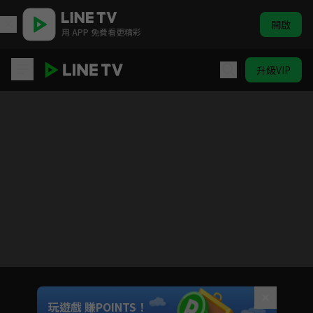
開啟
用 APP 免費看更精彩
升級VIP
聽說你喜歡我
目前未允許這部影片在你所在的地區播放
如有不便請見諒
Unmute
玩遊戲 賺POINTS！