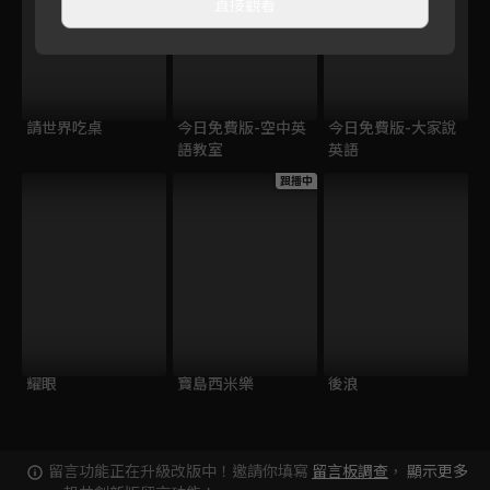
直接觀看
請世界吃桌
今日免費版-空中英
今日免費版-大家說
語教室
英語
跟播中
耀眼
寶島西米樂
後浪
留言功能正在升級改版中！邀請你填寫
留言板調查
，
顯示更多