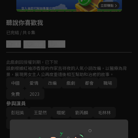
回首頁
登入後即可解鎖專屬任務
Play
聽說你喜歡我
已完結 / 共 0 集
4.8
分享
收藏
此戲劇因授權到期，已下架
該劇根據紅袖添香簽約作家吉祥夜的人氣小説改編，以醫療為背
景，展現男女主人公再度重逢後相互幫助和治癒的故事。
中國
愛情
改編
戲劇
都會
職場
免費
2023
參與演員
彭冠英
王楚然
啜妮
劉芮麟
毛林林
李子峯
朱儁麟