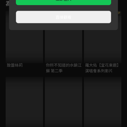
為您推薦
VIP
直接觀看
致蕾絲莉
你所不知道的水韻江
羅大佑【宜花東鹿】
蘇 第二季
演唱會系列影片