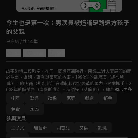
登入後即可解鎖專屬任務
Play
今生也是第一次
：男演員被造謠是路遠方孩子
的父親
已完結 / 共 14 集
5.0
分享
收藏
故事跳轉三段時空，在同一間婦產醫院裡，圍繞三對夫妻展開的關
於生育、婚姻、事業與家庭的故事。1993年的戴思瑾（胡杏兒
 飾）、路明磊（劉凱 飾）在體制和市場變革的壓力下尋求抓手，2
008年的陳蘭青（唐藝昕 飾）、程領先（艾倫 飾），雖為人父母，
顯示更多
內心卻未長大成人，只得在媽媽和婆婆的夾縫中艱難生存，2022
中國
愛情
改編
家庭
戲劇
都會
年的路遠方（王子文 飾）、夏志雄（馬志威 飾）面對生活逐漸失
控，領悟到唯有與自己和解才能到達彼岸。
免費
2023
參與演員
王子文
唐藝昕
胡杏兒
艾倫
劉凱