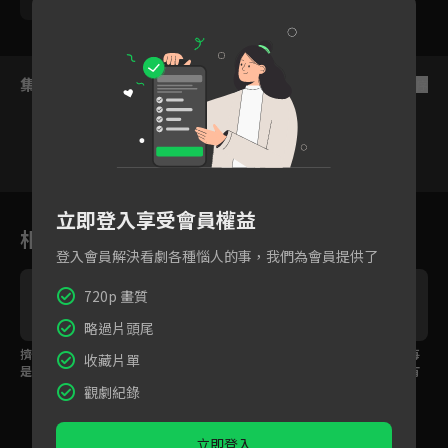
馬志威
集數列表
反序
1
2
3
4
5
6
立即登入享受會員權益
相關花絮
登入會員解決看劇各種惱人的事，我們為會員提供了
720p 畫質
略過片頭尾
擠母乳又是乳腺炎，又
男演員被造謠是路遠方
戴思瑾為孩子保存的每
收藏片單
是發高燒。陳蘭青哭喊
孩子的父親
個第一樣物品，你也有
「要是擠母乳沒這麼
像這樣的東西嗎？
觀劇紀錄
疼，我能不餵嗎！」
立即登入