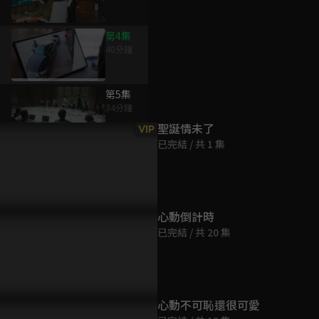
第4集
40分鐘
為您推薦
第5集
34分鐘
聖誕情未了
VIP
已完結 / 共 1 集
第6集
40分鐘
第7集
心動倒計時
36分鐘
已完結 / 共 20 集
第8集
42分鐘
心動不可恥還很可愛