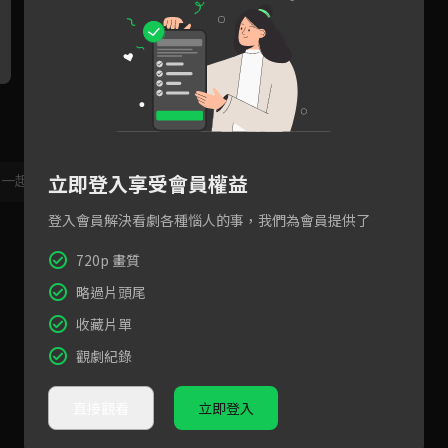
漫寧咬唇吻嚴總企圖挽留分手
深情告白讓嚴總忍不住熱吻漫
嚴
寧
立即登入享受會員權益
，一起共創新版留言功能！
顯示更多
登入會員解決看劇各種惱人的事，我們為會員提供了
720p 畫質
略過片頭尾
收藏片單
觀劇紀錄
直接觀看
立即登入