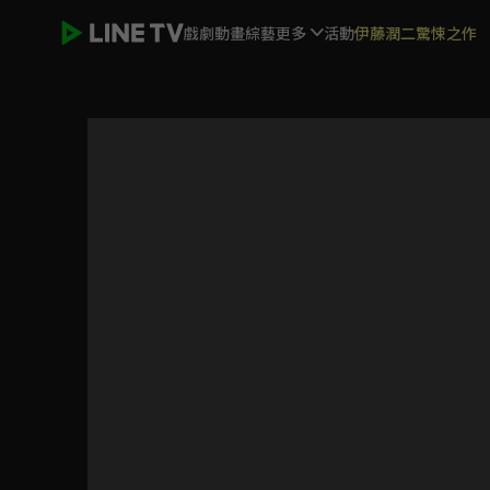
戲劇
動畫
綜藝
更多
活動
伊藤潤二驚悚之作
對我而言危險的他