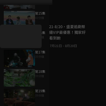
第15集
好康資訊
43分鐘
7/21-8/20，盛夏追劇祭
升級VIP最優惠！獨家好
第16集
戲看到飽
43分鐘
7月21日
-
8月20日
第17集
35分鐘
第18集
39分鐘
第19集
39分鐘