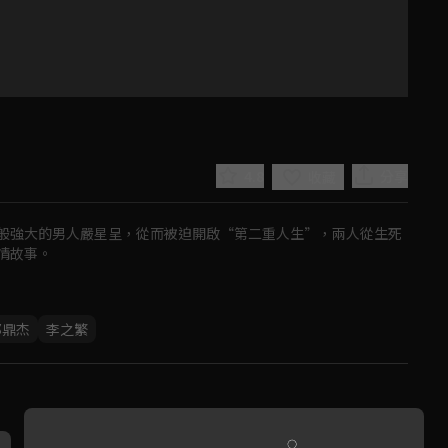
4.8
分享
收藏
般強大的男人嚴星呈，從而被迫開啟“第二重人生”，兩人從生死
情故事。
Play
邱鼎杰
李之繁
Video