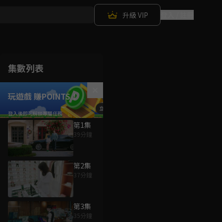
升級 VIP
登入 / 註冊
集數列表
玩遊戲 賺POINTS！
第1集
39分鐘
第2集
37分鐘
第3集
35分鐘