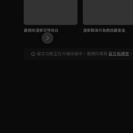
嚴總向漫寧深情告白
漫寧跳海只為救回嚴星呈
留言功能正在升級改版中！邀請你填寫
留言板調查