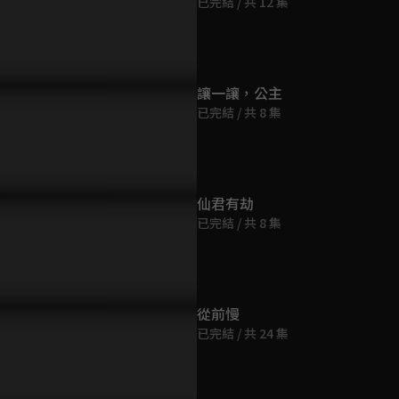
已完結 / 共 12 集
第9集
32分鐘
第10集
總不准漫寧離開他視線
「現在只想守護我的愛人」嚴
和喜歡的人
讓一讓，公主
39分鐘
總十指緊扣甜蜜告白
會永遠在一
已完結 / 共 8 集
第11集
43分鐘
仙君有劫
已完結 / 共 8 集
第12集
34分鐘
第13集
從前慢
46分鐘
已完結 / 共 24 集
第14集
34分鐘