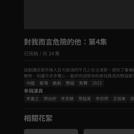
目前未允許這部影片在你所在的地區播放
對我而言危險的他
如有不便請見諒
：第4集
已完結 / 共 24 集
回首頁
該劇講述意外捲入巨大旋渦的平凡少女沈漫寧，遇到了毒藥
敵對，到攜手步步驚心，最終完成使命和尋找真我的懸疑愛
中國
愛情
戲劇
懸疑
免費
2023
參與演員
李墨之
樊治欣
李奕臻
常喆寬
李欣燃
王旭東
相關花絮