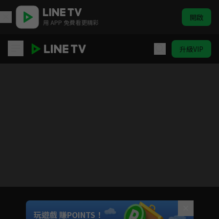
開啟
用 APP 免費看更精彩
升級VIP
對我而言危險的他
目前未允許這部影片在你所在的地區播放
如有不便請見諒
Unmute
玩遊戲 賺POINTS！