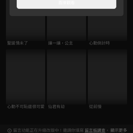
直接觀看
聖誕情未了
讓一讓，公主
心動倒計時
心動不可恥還很可愛
仙君有劫
從前慢
留言功能正在升級改版中！邀請你填寫
留言板調查
，
顯示更多