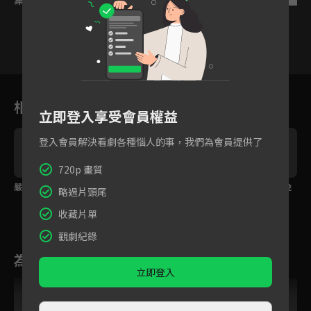
14
15
16
17
18
19
2
相關花絮
立即登入享受會員權益
登入會員解決看劇各種惱人的事，我們為會員提供了
720p 畫質
嚴總向漫寧深情告白
漫寧跳海只為救回嚴星
漫寧咬唇吻嚴總企圖挽
略過片頭尾
呈
留分手
收藏片單
觀劇紀錄
為您推薦
立即登入
VIP