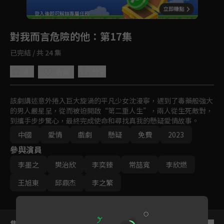
回首頁
登入後即可解鎖專屬任務
Play
對我而言危險的他
：第17集
已完結 / 共 24 集
4.8
分享
收藏
該劇講述意外捲入巨大旋渦的平凡少女沈漫寧，遇到了毒藥般強大
的男人嚴星呈，從而被迫開啟“第二重人生”，兩人從生死敵對，
到攜手步步驚心，最終完成使命和尋找真我的懸疑愛情故事。
中國
愛情
戲劇
懸疑
免費
2023
參與演員
李墨之
樊治欣
李奕臻
常喆寬
李欣燃
王旭東
邱鼎杰
李之繁
集數列表
反序