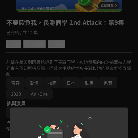
回首頁
登入後即可解鎖專屬任務
Play
不要欺負我，長瀞同學 2nd Attack
：第9集
已完結 / 共 12 集
4.9
分享
收藏
前輩在某天到圖書館遇到了長瀞同學，被她發現內向的前輩被人嘲
弄會有不知所措反應，從此之後就經常被長瀞和她的朋友們捉弄調
戲。
青春
愛情
校園
日本
動畫
免費
2023
Ani-One
參與演員
ウシロシンジ
內容標籤
輔導十二歲級