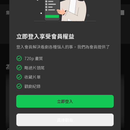
集數列表
反序
立即登入享受會員權益
登入會員解決看劇各種惱人的事，我們為會員提供了
6
7
8
9
10
11
1
720p 畫質
為您推薦
略過片頭尾
收藏片單
觀劇紀錄
立即登入
直接觀看
保齡球少女
不要欺負我，長瀞同
離開A級隊伍的我，