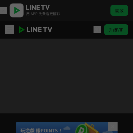
開啟
用 APP 免費看更精彩
升級VIP
不要欺負我，長瀞同學 2nd Attack
目前未允許這部影片在你所在的地區播放
如有不便請見諒
Unmute
玩遊戲 賺POINTS！