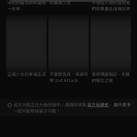
冰劍的魔術師將要統
妙廟美少女
不相信人類的冒險者
一世界
們好像要去拯救世界
正經少主的幸福生活
不要欺負我，長瀞同
發條精靈戰記 - 天鏡
學 2nd Attack
的極北之星
留言功能正在升級改版中！邀請你填寫
留言板調查
，
顯示更多
一起共創新版留言功能！