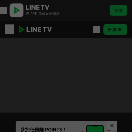
開啟
用 APP 免費看更精彩
升級VIP
被解僱的暗黑士兵（30多歲）開始了慢生活的第二人生
目前未允許這部影片在你所在的地區播放
如有不便請見諒
Unmute
參加任務賺 POINTS！