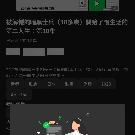
回首頁
登入後即可解鎖專屬任務
Play
被解僱的暗黑士兵（30多歲）開始了慢生活的
第二人生
：第10集
已完結 / 共 12 集
4.8
分享
收藏
描述被請辭魔王軍四天王助理的暗黑士兵「達利艾爾」與魔族、怪
獸、人類一同生活的日常故事。
青春
勵志
日本
動畫
免費
2023
Ani-One
參與演員
追崎史敏
內容標籤
輔導十二歲級