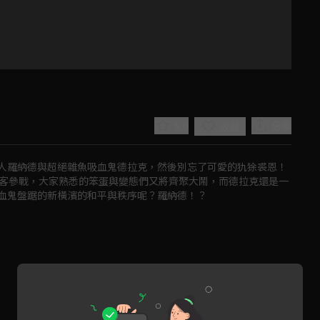
5.0
分享
收藏
人羅納德與超絕雜魚吸血鬼德拉克，然後別忘了可愛的犰狳裘恩！
刺客參戰，大家熟悉的笨蛋與變態們又將齊聚大鬧，而德拉克還是一
血鬼盤踞的新橫濱的和平與秩序呢？羅納德！？
Play
Video