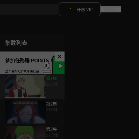
升級 VIP
登入 / 註冊
集數列表
參加任務賺 POINTS！
第1集
23分鐘
第2集
23分鐘
第3集
23分鐘