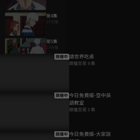
第4集
23分鐘
為您推薦
第5集
23分鐘
請世界吃桌
跟播中
跟播至第 9 集
第6集
23分鐘
第7集
今日免費版-空中英
跟播中
23分鐘
語教室
跟播至第 3 集
第8集
23分鐘
今日免費版-大家說
跟播中