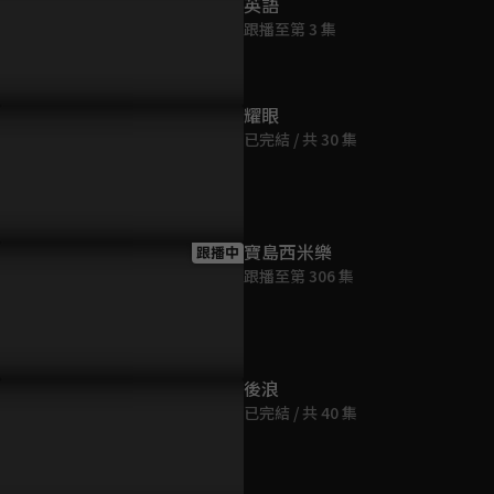
英語
第9集
跟播至第 3 集
23分鐘
第10集
耀眼
23分鐘
已完結 / 共 30 集
第11集
23分鐘
寶島西米樂
跟播中
跟播至第 306 集
第12集
23分鐘
後浪
已完結 / 共 40 集