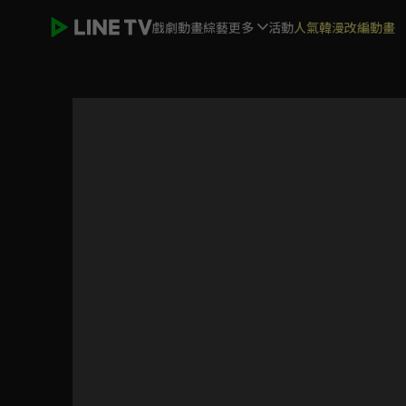
戲劇
動畫
綜藝
更多
活動
人氣韓漫改編動畫
吸血鬼馬上死 第2季