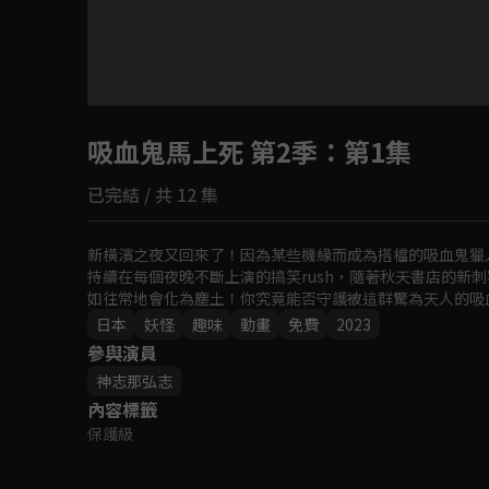
目前未允許這部影片在你所在的地區播放
吸血鬼馬上死 第2季
如有不便請見諒
：第1集
已完結 / 共 12 集
回首頁
新橫濱之夜又回來了！因為某些機緣而成為搭檔的吸血鬼獵
持續在每個夜晚不斷上演的搞笑rush，隨著秋天書店的新
如往常地會化為塵土！你究竟能否守護被這群驚為天人的吸
日本
妖怪
趣味
動畫
免費
2023
參與演員
神志那弘志
內容標籤
保護級