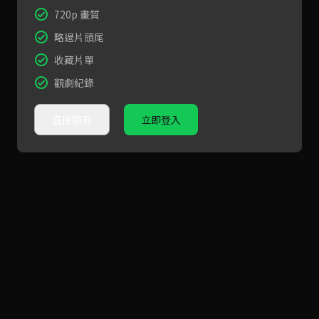
720p 畫質
略過片頭尾
收藏片單
觀劇紀錄
直接觀看
立即登入