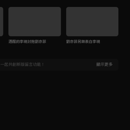
酒醒的李現討抱劉亦菲
劉亦菲另類表白李現
李
，一起共創新版留言功能！
顯示更多