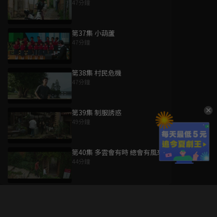
47分鐘
第37集 小葫蘆
47分鐘
第38集 村民危機
47分鐘
第39集 制服誘惑
49分鐘
第40集 多雲會有時 總會有風來
44分鐘