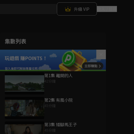
升級 VIP
登入 / 註冊
集數列表
玩遊戲 賺POINTS！
第1集 離開的人
42分鐘
第2集 有風小院
45分鐘
第3集 矮腳馬王子
45分鐘