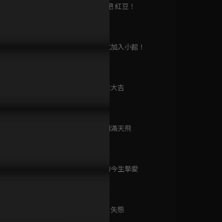
已完結 / 共 24 集
第9集 奔跑吧 紅豆！
46分鐘
第10集 正式加入小館！
民族味
47分鐘
已完結 / 共 13 集
現暗巷索吻劉亦菲當謝禮！
李現爬窗戶只為和劉亦菲熱情
李現為劉亦
擁吻！
第11集 開業大吉
45分鐘
國色芳華
已完結 / 共 32 集
第12集 緋聞滿天飛
45分鐘
第13集 我的今生摯愛
手牽手
45分鐘
已完結 / 共 20 集
第14集 酒後失態
46分鐘