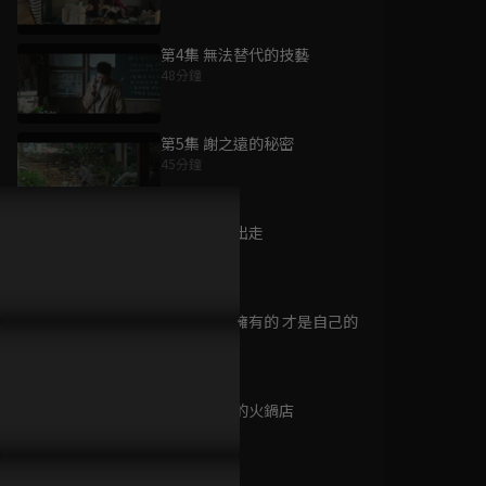
第4集 無法替代的技藝
48分鐘
為您推薦
第5集 謝之遠的秘密
45分鐘
新疆滋味
已完結 / 共 6 集
第6集 離家出走
45分鐘
第7集 自己擁有的 才是自己的
忍冬艷薔薇
45分鐘
已完結 / 共 46 集
第8集 混亂的火鍋店
45分鐘
櫻花忍法帖