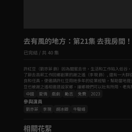
目前未允許這部影片在你所在的地區播放
去有風的地方
如有不便請見諒
：第21集 去我房間
已完結 / 共 40 集
回首頁
許紅豆（劉亦菲 飾）因為閨蜜去世，生活和工作陷入低谷
了辭去高薪工作回鄉創業的謝之遙（李現 飾）, 還有一大群
良和任真，便邀請許红豆用她多年的從業經驗，幫助當地提
豆也被謝之遙相邀建設家鄉，讓鄉親們可以壯有所用、老有
中國
愛情
戲劇
勵志
免費
2023
參與演員
劉亦菲
李現
胡冰卿
牛駿峰
相關花絮