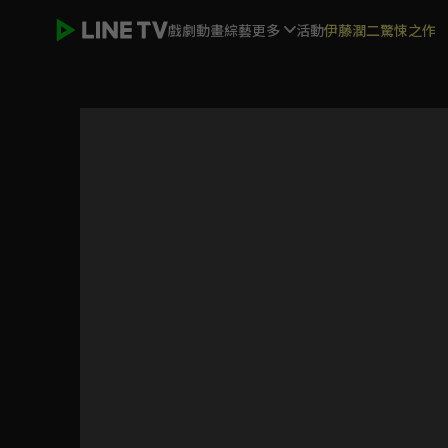
戲劇
動畫
綜藝
更多
活動
伊藤潤二驚悚之作
去有風的地方