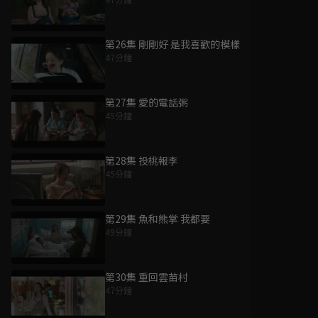
第26集 剛剛好 是我喜歡的模樣
47分鐘
第27集 愛的電話粥
45分鐘
第28集 投桃報李
45分鐘
第29集 魚和熊掌 我都要
49分鐘
第30集 重回雲苗村
47分鐘