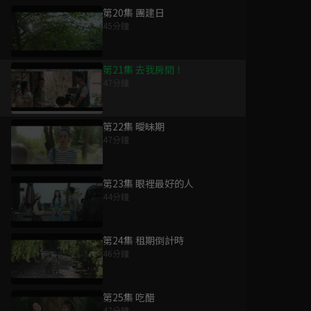
第20集 團建日
45分鐘
第21集 去我房間！
47分鐘
第22集 曖昧期
47分鐘
第23集 眼裡最好的人
44分鐘
第24集 租期倒計時
46分鐘
第25集 吃醋
47分鐘