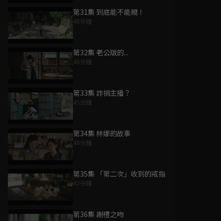
第31集 到底能不能親！
48分鐘
第32集 老公版的...
48分鐘
第33集 詐捐主播？
45分鐘
第34集 林娜的故事
46分鐘
第35集 「第二次」收到的戒指
42分鐘
第36集 謝禮之吻