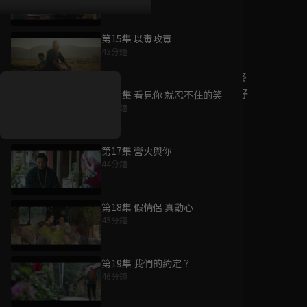
第15集 以毒攻毒
好康資訊
43分鐘
7/21-8/20，盛夏追劇祭
升級VIP最優惠！獨家好
第16集 看見你 就忍不住的笑
戲看到飽
46分鐘
7月21日
-
8月20日
第17集 營火與你
44分鐘
第18集 假情侶 真動心
45分鐘
第19集 我們的約定？
46分鐘