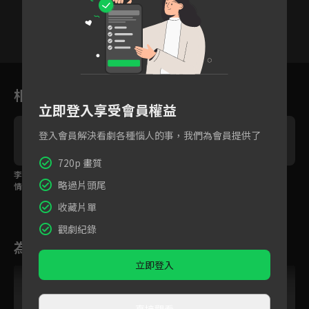
1
2
3
4
5
6
相關花絮
立即登入享受會員權益
登入會員解決看劇各種惱人的事，我們為會員提供了
720p 畫質
李現勸劉亦菲早日走出
反正是要死的，你就不
劉亦菲為8百元一路狂
略過片頭尾
情傷？
活了？
奔?
收藏片單
觀劇紀錄
為您推薦
立即登入
直接觀看