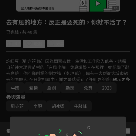
登入後即可解鎖專屬任務
Play
去有風的地方
：反正是要死的，你就不活了？
已完結 / 共 40 集
4.9
分享
收藏
許紅豆（劉亦菲 飾）因為閨蜜去世，生活和工作陷入低谷，她獨
自前往大理雲苗村的「有風小院」休息調整。在那裡，她認識了辭
去高薪工作回鄉創業的謝之遙（李現 飾）, 還有一大群從大城市過
去的同齡人. 在日常相處中，謝之遙感受到了許紅豆的善良和任
顯示更多
真，便邀請許红豆用她多年的從業經驗，幫助當地提升員工服務意
中國
愛情
戲劇
勵志
免費
2023
識，為發展雲苗村的文化旅遊事業助力。同時，許紅豆也被謝之遙
參與演員
相邀建設家鄉，讓鄉親們可以壯有所用、老有所依的理想打動，兩
人互生情愫，最終走到了一起。
劉亦菲
李現
胡冰卿
牛駿峰
集數列表
反序