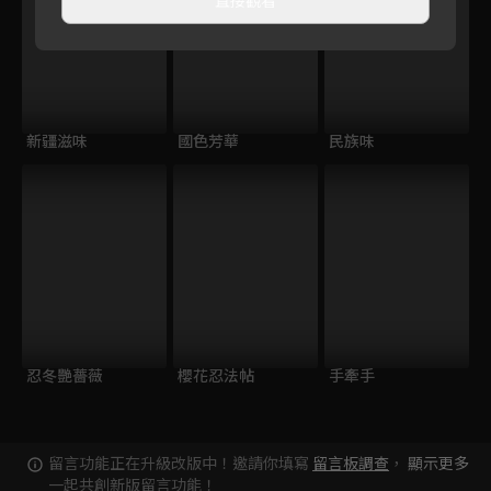
新疆滋味
國色芳華
民族味
忍冬艷薔薇
櫻花忍法帖
手牽手
留言功能正在升級改版中！邀請你填寫
留言板調查
，
顯示更多
一起共創新版留言功能！