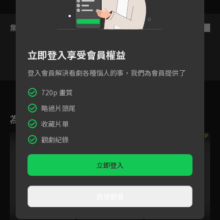
集數列表
反序
立即登入享受會員權益
登入會員解決看劇各種惱人的事，我們為會員提供了
3
4
5
6
7
8
9
720p 畫質
略過片頭尾
為您推薦
收藏片單
VIP
觀劇紀錄
立即登入
直接觀看