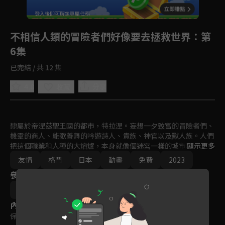
回首頁
登入後即可解鎖專屬任務
Play
不相信人類的冒險者們好像要去拯救世界
：第
6集
已完結 / 共 12 集
4.8
分享
收藏
隸屬於帝涅茲聖王國的都市，特拉涅。妄想一夕致富的冒險者們、
機靈的商人、能歌善舞的吟遊詩人、貴族、神官以及獸人族。人們
把這個職業和人種的大熔爐，本身就像個迷宮一樣的城市稱為「迷
顯示更多
宮都市」。被趕出冒險者隊伍【武藝百般】，又被女友欺騙的落魄
友情
格鬥
日本
動畫
免費
2023
輕戰士尼克也是這個城市的居民。厭倦一切的他來到了一間酒館。
參與演員
他像要把一切煩心事都拋到九霄雲外似地猛灌酒。「人類什麼的能
信個屁啊！！！！」焦躁和不滿不由自主地脫口而出。本該是只屬
伊魔崎齋
於自己的這股情緒，卻有四個人同時發出了相同聲音──。各自懷
內容標籤
著創傷，屬於他們的正宗冒險即將開幕！
保護級