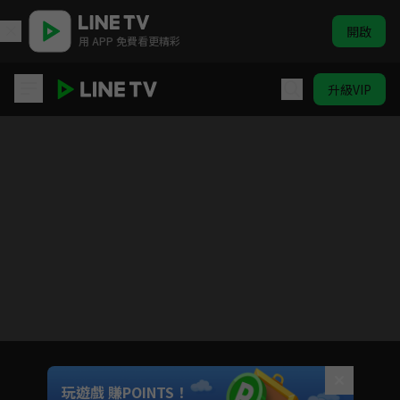
開啟
用 APP 免費看更精彩
升級VIP
不相信人類的冒險者們好像要去拯救世界
目前未允許這部影片在你所在的地區播放
如有不便請見諒
Unmute
玩遊戲 賺POINTS！