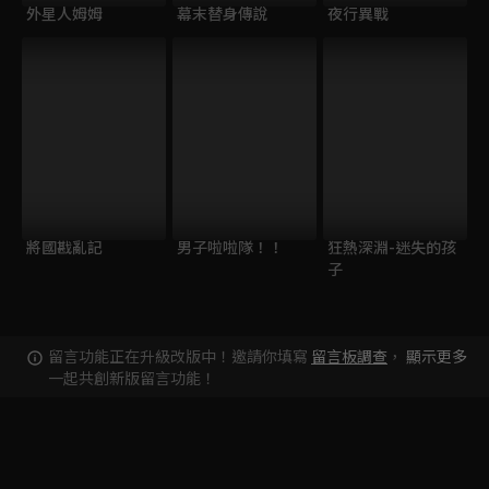
外星人姆姆
幕末替身傳說
夜行異戰
將國戡亂記
男子啦啦隊！！
狂熱深淵-迷失的孩
子
留言功能正在升級改版中！邀請你填寫
留言板調查
，
顯示更多
一起共創新版留言功能！