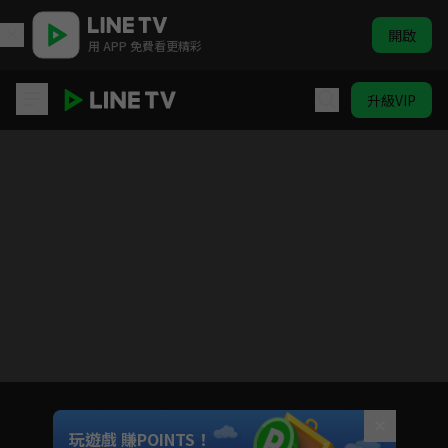
開啟
用 APP 免費看更精彩
升級VIP
夜城賦
目前未允許這部影片在你所在的地區播放
如有不便請見諒
Unmute
玩遊戲 賺POINTS！