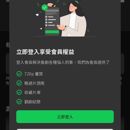
7
8
9
10
11
12
1
相關花絮
立即登入享受會員權益
登入會員解決看劇各種惱人的事，我們為會員提供了
720p 畫質
只是雙腿廢了，其他地
怎麼說著說著就脫起衣
為了兩人的幸福，沈夜
略過片頭尾
方並無礙！
服了！
竟然殺了世子大人的未
婚夫？
收藏片單
觀劇紀錄
為您推薦
立即登入