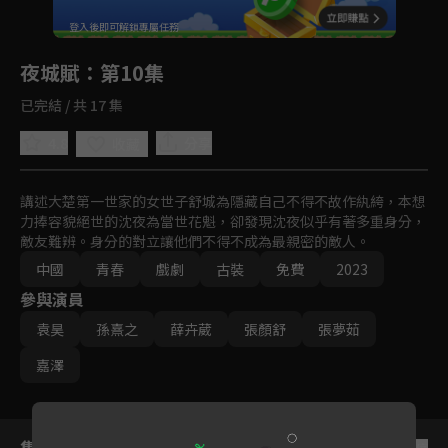
回首頁
登入後即可解鎖專屬任務
Play
夜城賦
：第10集
已完結 / 共 17 集
4.8
分享
收藏
講述大楚第一世家的女世子舒城為隱藏自己不得不故作紈絝，本想
力捧容貌絕世的沈夜為當世花魁，卻發現沈夜似乎有著多重身分，
敵友難辨。身分的對立讓他們不得不成為最親密的敵人。
中國
青春
戲劇
古裝
免費
2023
參與演員
袁昊
孫熹之
薛卉葳
張顏舒
張夢茹
嘉澤
集數列表
反序