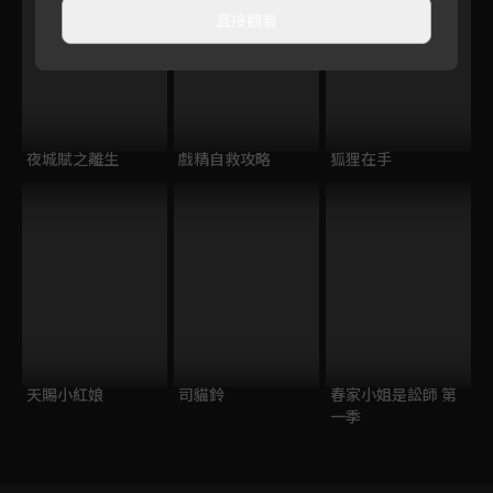
直接觀看
夜城賦之離生
戲精自救攻略
狐狸在手
天賜小紅娘
司貓鈴
春家小姐是訟師 第
一季