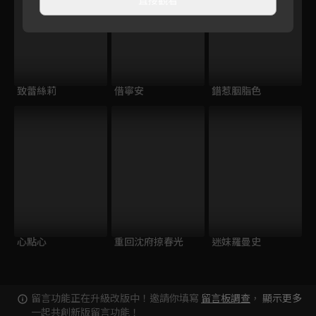
致蕾絲莉
借寧安
錯惹胭脂色
心點心
重回沈府掠春光
迷妹羅曼史
留言功能正在升級改版中！邀請你填寫
留言板調查
，
顯示更多
一起共創新版留言功能！