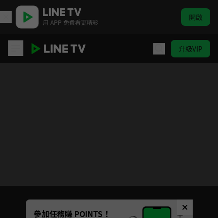
開啟
用 APP 免費看更精彩
升級VIP
寒枝折不斷
目前未允許這部影片在你所在的地區播放
如有不便請見諒
Unmute
參加任務賺 POINTS！