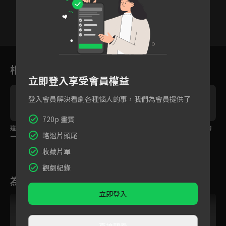
1
2
3
4
5
6
7
相關花絮
立即登入享受會員權益
登入會員解決看劇各種惱人的事，我們為會員提供了
720p 畫質
這一次我要和你一直在
為愛只能賭上生死遊戲
留下來我保護你，你的
略過片頭尾
一起！
願望我都會實現！
收藏片單
觀劇紀錄
為您推薦
立即登入
直接觀看