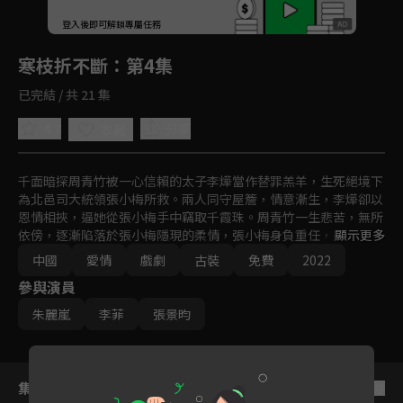
回首頁
登入後即可解鎖專屬任務
Play
寒枝折不斷
：第4集
已完結 / 共 21 集
4.7
分享
收藏
千面暗探周青竹被一心信賴的太子李燁當作替罪羔羊，生死絕境下
為北邑司大統領張小梅所救。兩人同守屋簷，情意漸生，李燁卻以
恩情相挾，逼她從張小梅手中竊取千霞珠。周青竹一生悲苦，無所
依傍，逐漸陷落於張小梅隱現的柔情，張小梅身負重任，隱忍克
顯示更多
制，卻割捨不掉周青竹的燦爛。家族、仇恨、前緣、皇權…一道道
中國
愛情
戲劇
古裝
免費
2022
枷鎖阻隔在二人之間，兩人不斷前行，只為一刻相守。

參與演員
梅下雪紛紛，寒枝折不斷，她會跨過生死，與他再次相見。
朱麗嵐
李菲
張景昀
集數列表
反序