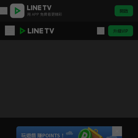
開啟
用 APP 免費看更精彩
升級VIP
寒枝折不斷
Unmute
玩遊戲 賺POINTS！