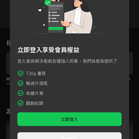
1
2
3
4
5
6
相關花絮
立即登入享受會員權益
登入會員解決看劇各種惱人的事，我們為會員提供了
720p 畫質
這一次我要和你一直在
為愛只能賭上生死遊戲
留下來我保護你，你的
略過片頭尾
一起！
願望我都會實現！
收藏片單
觀劇紀錄
為您推薦
立即登入
直接觀看