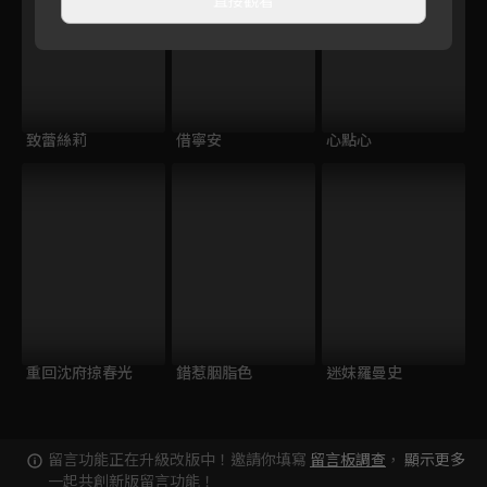
致蕾絲莉
借寧安
心點心
重回沈府掠春光
錯惹胭脂色
迷妹羅曼史
留言功能正在升級改版中！邀請你填寫
留言板調查
，
顯示更多
一起共創新版留言功能！