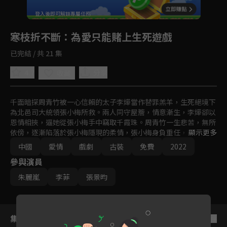
登入後即可解鎖專屬任務
Play
寒枝折不斷
：為愛只能賭上生死遊戲
已完結 / 共 21 集
4.7
分享
收藏
千面暗探周青竹被一心信賴的太子李燁當作替罪羔羊，生死絕境下
為北邑司大統領張小梅所救。兩人同守屋簷，情意漸生，李燁卻以
恩情相挾，逼她從張小梅手中竊取千霞珠。周青竹一生悲苦，無所
依傍，逐漸陷落於張小梅隱現的柔情，張小梅身負重任，隱忍克
顯示更多
制，卻割捨不掉周青竹的燦爛。家族、仇恨、前緣、皇權…一道道
中國
愛情
戲劇
古裝
免費
2022
枷鎖阻隔在二人之間，兩人不斷前行，只為一刻相守。

參與演員
梅下雪紛紛，寒枝折不斷，她會跨過生死，與他再次相見。
朱麗嵐
李菲
張景昀
集數列表
反序