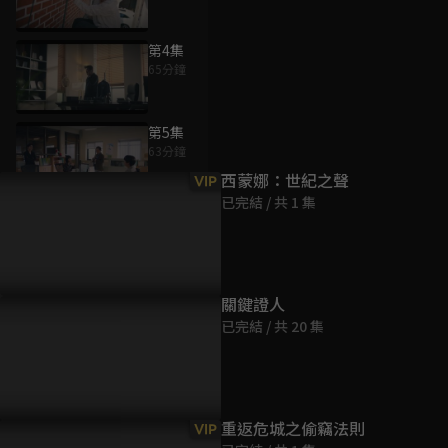
第4集
65分鐘
為您推薦
第5集
63分鐘
西蒙娜：世紀之聲
VIP
已完結 / 共 1 集
第6集
63分鐘
第7集
關鍵證人
61分鐘
已完結 / 共 20 集
第8集
61分鐘
重返危城之偷竊法則
VIP