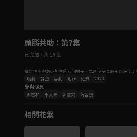
目前未允許這部影片在你所在的地區播放
頭腦共助
如有不便請見諒
：第7集
已完結 / 共 16 集
回首頁
講述恨不得殺死對方的兩個男子，為解決罕見腦部疾病所引
戲劇
韓國
喜劇
犯罪
免費
2023
參與演員
鄭容和
車太鉉
郭善英
芮智媛
相關花絮