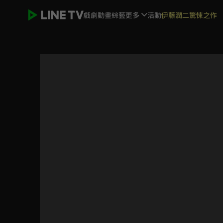
戲劇
動畫
綜藝
更多
活動
伊藤潤二驚悚之作
頭腦共助