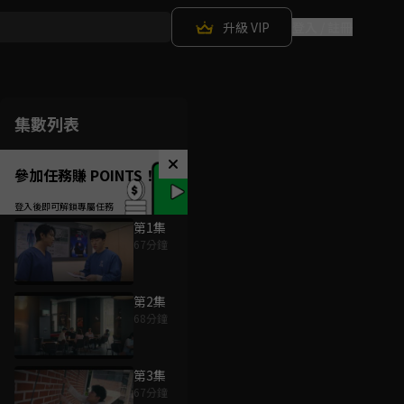
升級 VIP
登入 / 註冊
集數列表
參加任務賺 POINTS！
第1集
67分鐘
第2集
68分鐘
第3集
67分鐘