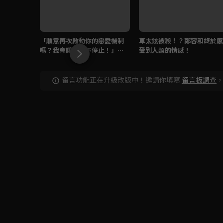
「願意再次啟動你的戀愛機制
車太鉉被殺！？鄭容和終於感
嗎？我會讓他永不停止！」車
受到人類的情感！
太鉉告白大成功！
留言功能正在升級改版中！邀請你填寫
留言板調查