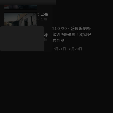
第15集
好康資訊
61分鐘
7/21-8/20，盛夏追劇祭
升級VIP最優惠！獨家好
第16集
戲看到飽
62分鐘
7月21日
-
8月20日