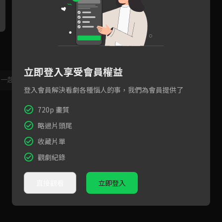
預告：綁車太鉉和鄭容和還不
殺人犯鄭東煥太聰明，把鄭容
為
夠，竟然抓了其他人質來玩弄
和、車太鉉耍得團團轉
和
折磨！
立即登入享受會員權益
，一起共創新版留言功能！
顯示更多
登入會員解決看劇各種惱人的事，我們為會員提供了
720p 畫質
略過片頭尾
收藏片單
觀劇紀錄
直接觀看
立即登入