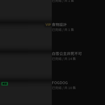
已完結 / 共 1 集
第9集
60分鐘
了回想起犯人的面貌，鄭容
太狗血！殺害鄭容和父母的兇
賭上性命也
第10集
為自己注射催眠藥物！
手竟然就是鄭容和的恩人！？
竟是什麼讓
食物設計
VIP
60分鐘
殺人理由只是為了一篇論文！
已完結 / 共 1 集
第11集
60分鐘
白雪公主非死不可
已完結 / 共 14 集
第12集
62分鐘
第13集
FOGDOG
獨家
61分鐘
已完結 / 共 10 集
第14集
62分鐘