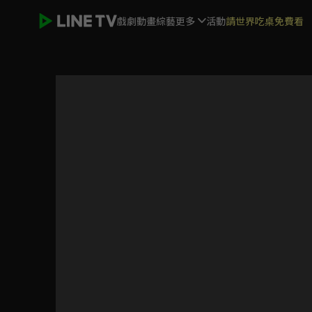
戲劇
動畫
綜藝
更多
活動
請世界吃桌免費看
影子籃球員 第二季