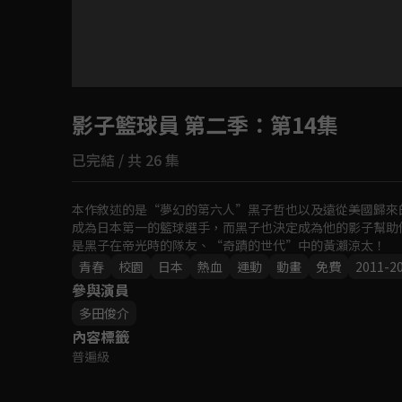
目前未允許這部影片在你所在的地區播放
影子籃球員 第二季
如有不便請見諒
：第14集
已完結 / 共 26 集
回首頁
本作敘述的是“夢幻的第六人”黑子哲也以及遠從美國歸來
成為日本第一的籃球選手，而黑子也決定成為他的影子幫助
是黑子在帝光時的隊友、“奇蹟的世代”中的黃瀨涼太！
青春
校園
日本
熱血
運動
動畫
免費
2011-2
參與演員
多田俊介
內容標籤
普遍級