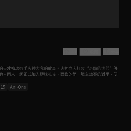
4.8
分享
收藏
的天才籃球選手火神大我的故事。火神立志打敗“奇蹟的世代”併
他。兩人一起正式加入籃球社後，面臨的第一場友誼賽的對手，便
015
Ani-One
Play
Video