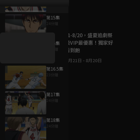
第15集
好康資訊
24分鐘
7/21-8/20，盛夏追劇祭
升級VIP最優惠！獨家好
第16集
戲看到飽
24分鐘
7月21日
-
8月20日
第16.5集
23分鐘
第17集
24分鐘
第18集
24分鐘