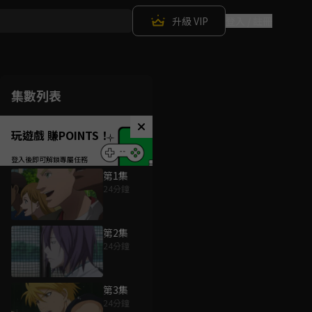
升級 VIP
登入 / 註冊
集數列表
玩遊戲 賺POINTS！
第1集
24分鐘
第2集
24分鐘
第3集
24分鐘