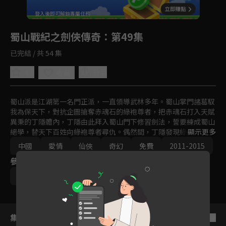
回首頁
登入後即可解鎖專屬任務
Play
蜀山戰紀之劍俠傳奇
：第49集
已完結 / 共 54 集
4.8
分享
收藏
蜀山派是江湖第一名門正派，一直領導武林多年。蜀山掌門諸葛馭
我為保天下，對抗企圖搶奪赤魂石的綠袍尊者，把赤魂石打入天賦
異秉的丁隱體內，丁隱由此拜入蜀山門下修習劍法，誓要練成蜀山
絕學，替天下百姓向綠袍尊者尋仇。偶然間，丁隱發現綠袍之女玉
顯示更多
無心竟然與他逝去的愛妻長得一模一樣，二人墜入情網。此時，蜀
中國
愛情
仙俠
奇幻
免費
2011-2015
山劍派內部亦暗流涌動，一場武林浩劫即將來臨…
參與演員
趙麗穎
陳偉霆
吳奇隆
文詠珊
集數列表
反序