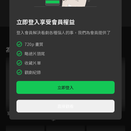
立即登入享受會員權益
46
47
48
49
50
51
5
登入會員解決看劇各種惱人的事，我們為會員提供了
720p 畫質
為您推薦
略過片頭尾
收藏片單
觀劇紀錄
立即登入
直接觀看
塞上迷情
春家小姐是訟師 第
大宋少年志2
一季