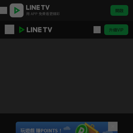
開啟
用 APP 免費看更精彩
升級VIP
蜀山戰紀之劍俠傳奇
目前未允許這部影片在你所在的地區播放
如有不便請見諒
Unmute
玩遊戲 賺POINTS！