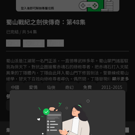
回首頁
登入後即可解鎖專屬任務
Play
蜀山戰紀之劍俠傳奇
：第48集
已完結 / 共 54 集
4.8
分享
收藏
蜀山派是江湖第一名門正派，一直領導武林多年。蜀山掌門諸葛馭
我為保天下，對抗企圖搶奪赤魂石的綠袍尊者，把赤魂石打入天賦
異秉的丁隱體內，丁隱由此拜入蜀山門下修習劍法，誓要練成蜀山
絕學，替天下百姓向綠袍尊者尋仇。偶然間，丁隱發現綠袍之女玉
顯示更多
無心竟然與他逝去的愛妻長得一模一樣，二人墜入情網。此時，蜀
中國
愛情
仙俠
奇幻
免費
2011-2015
山劍派內部亦暗流涌動，一場武林浩劫即將來臨…
參與演員
趙麗穎
陳偉霆
吳奇隆
文詠珊
集數列表
反序