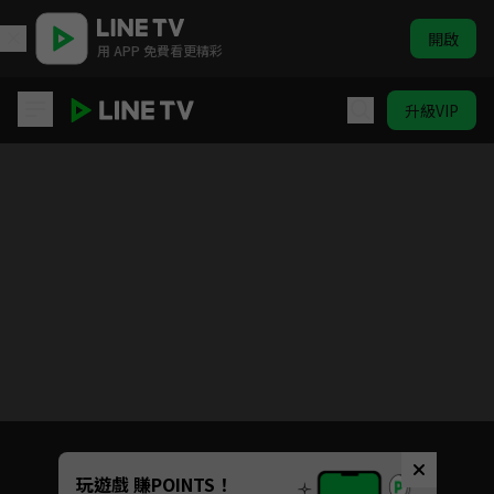
開啟
用 APP 免費看更精彩
升級VIP
蜀山戰紀之劍俠傳奇
目前未允許這部影片在你所在的地區播放
如有不便請見諒
Unmute
玩遊戲 賺POINTS！