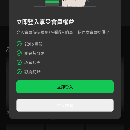
立即登入享受會員權益
45
46
47
48
49
50
5
登入會員解決看劇各種惱人的事，我們為會員提供了
720p 畫質
為您推薦
略過片頭尾
收藏片單
觀劇紀錄
立即登入
直接觀看
塞上迷情
春家小姐是訟師 第
大宋少年志2
一季