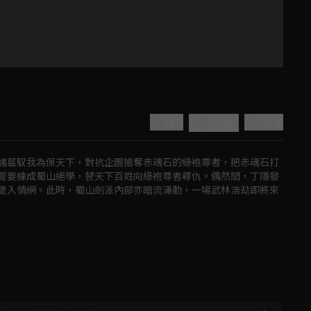
4.8
分享
收藏
諸葛馭我為保天下，對抗企圖搶奪赤魂石的綠袍尊者，把赤魂石打
誓要練成蜀山絕學，替天下百姓向綠袍尊者尋仇。偶然間，丁隱發
墜入情網。此時，蜀山劍派內部亦暗流涌動，一場武林浩劫即將來
Play
Video