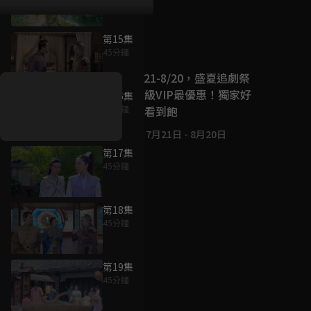
第15集
好康資訊
45分鐘
7/21-8/20，盛夏追劇祭
升級VIP最優惠！獨家好
第16集
戲看到飽
45分鐘
7月21日
-
8月20日
第17集
45分鐘
第18集
45分鐘
第19集
45分鐘