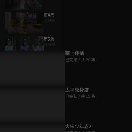
第4集
45分鐘
為您推薦
第5集
45分鐘
塞上迷情
已完結 / 共 20 集
第6集
45分鐘
第7集
太平紋身店
45分鐘
已完結 / 共 15 集
第8集
45分鐘
大宋少年志2