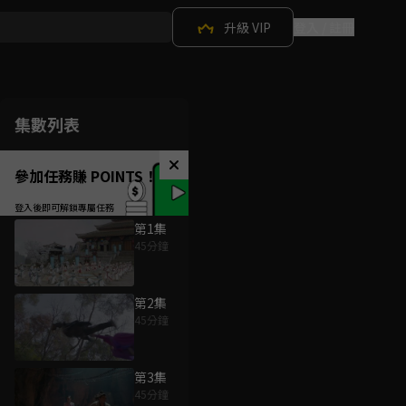
升級 VIP
登入 / 註冊
集數列表
參加任務賺 POINTS！
第1集
45分鐘
第2集
45分鐘
第3集
45分鐘