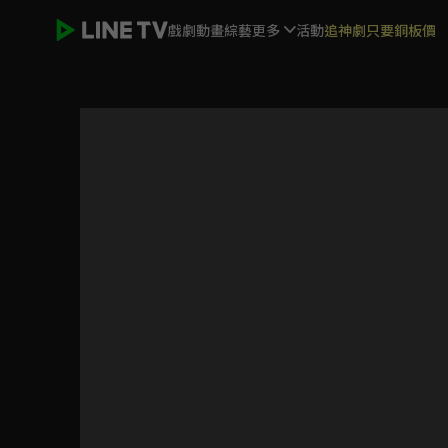
戲劇
動畫
綜藝
更多
活動
追神劇只要銅板價
蜀山戰紀之劍俠傳奇