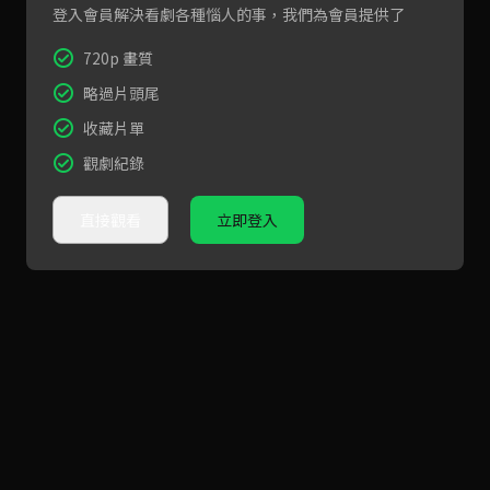
登入會員解決看劇各種惱人的事，我們為會員提供了
720p 畫質
略過片頭尾
收藏片單
觀劇紀錄
直接觀看
立即登入