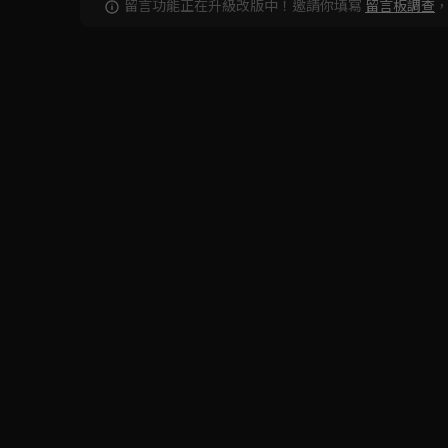
留言功能正在升級改版中！邀請你填寫
留言板調查