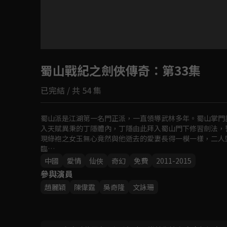
目前未允許這部影片在你所在的地區播放
蜀山戰紀之劍俠傳奇
如有不便請見諒
：第33集
已完結 / 共 54 集
回首頁
蜀山派是江湖第一名門正派，一直領導武林多年。蜀山掌門
入天賦異秉的丁隱體內，丁隱由此拜入蜀山門下修習劍法，
現綠袍之女玉無心竟然與他逝去的愛妻長得一模一樣，二人
臨…
中國
愛情
仙俠
奇幻
免費
2011-2015
參與演員
趙麗穎
陳偉霆
吳奇隆
文詠珊