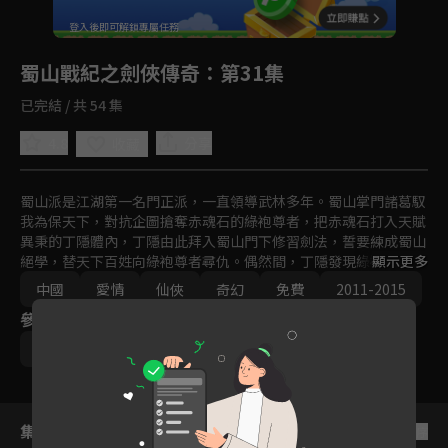
回首頁
登入後即可解鎖專屬任務
Play
蜀山戰紀之劍俠傳奇
：第31集
已完結 / 共 54 集
4.8
分享
收藏
蜀山派是江湖第一名門正派，一直領導武林多年。蜀山掌門諸葛馭
我為保天下，對抗企圖搶奪赤魂石的綠袍尊者，把赤魂石打入天賦
異秉的丁隱體內，丁隱由此拜入蜀山門下修習劍法，誓要練成蜀山
絕學，替天下百姓向綠袍尊者尋仇。偶然間，丁隱發現綠袍之女玉
顯示更多
無心竟然與他逝去的愛妻長得一模一樣，二人墜入情網。此時，蜀
中國
愛情
仙俠
奇幻
免費
2011-2015
山劍派內部亦暗流涌動，一場武林浩劫即將來臨…
參與演員
趙麗穎
陳偉霆
吳奇隆
文詠珊
集數列表
反序