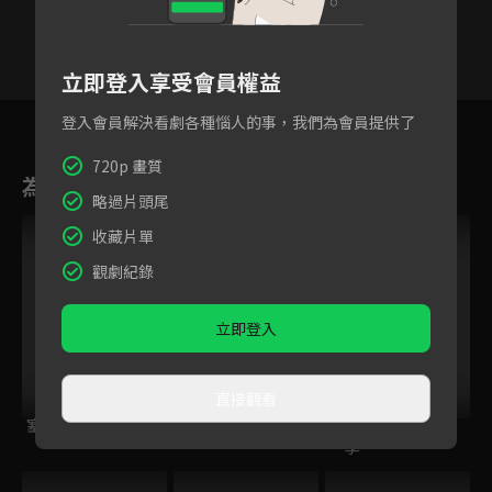
立即登入享受會員權益
28
29
30
31
32
33
3
登入會員解決看劇各種惱人的事，我們為會員提供了
720p 畫質
為您推薦
略過片頭尾
收藏片單
觀劇紀錄
立即登入
直接觀看
塞上迷情
太平紋身店
春家小姐是訟師 第
一季