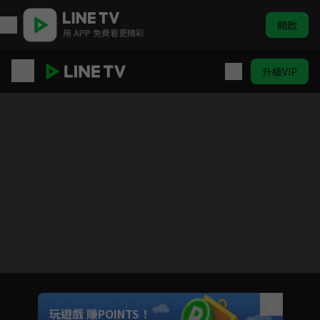
開啟
用 APP 免費看更精彩
升級VIP
蜀山戰紀之劍俠傳奇
目前未允許這部影片在你所在的地區播放
如有不便請見諒
Unmute
玩遊戲 賺POINTS！