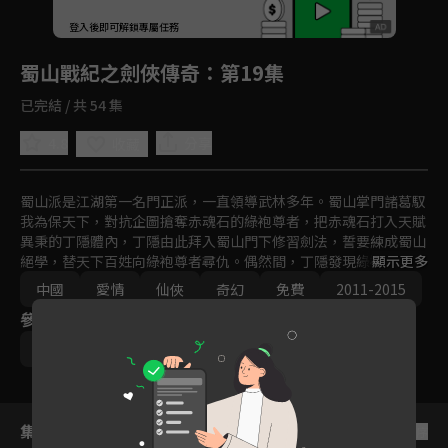
回首頁
登入後即可解鎖專屬任務
Play
蜀山戰紀之劍俠傳奇
：第19集
已完結 / 共 54 集
4.8
分享
收藏
蜀山派是江湖第一名門正派，一直領導武林多年。蜀山掌門諸葛馭
我為保天下，對抗企圖搶奪赤魂石的綠袍尊者，把赤魂石打入天賦
異秉的丁隱體內，丁隱由此拜入蜀山門下修習劍法，誓要練成蜀山
絕學，替天下百姓向綠袍尊者尋仇。偶然間，丁隱發現綠袍之女玉
顯示更多
無心竟然與他逝去的愛妻長得一模一樣，二人墜入情網。此時，蜀
中國
愛情
仙俠
奇幻
免費
2011-2015
山劍派內部亦暗流涌動，一場武林浩劫即將來臨…
參與演員
趙麗穎
陳偉霆
吳奇隆
文詠珊
集數列表
反序