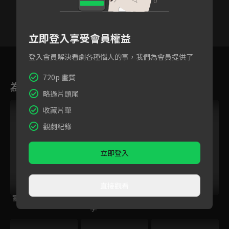
立即登入享受會員權益
16
17
18
19
20
21
2
登入會員解決看劇各種惱人的事，我們為會員提供了
720p 畫質
為您推薦
略過片頭尾
收藏片單
觀劇紀錄
立即登入
直接觀看
塞上迷情
春家小姐是訟師 第
大宋少年志2
一季