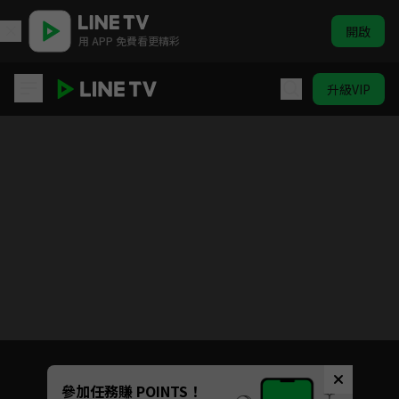
開啟
用 APP 免費看更精彩
升級VIP
蜀山戰紀之劍俠傳奇
目前未允許這部影片在你所在的地區播放
如有不便請見諒
Unmute
參加任務賺 POINTS！