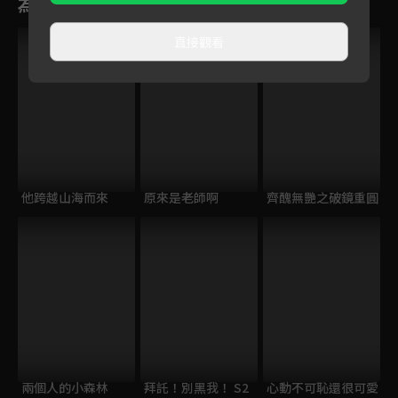
為您推薦
直接觀看
他跨越山海而來
原來是老師啊
齊醜無艷之破鏡重圓
兩個人的小森林
拜託！別黑我！ S2
心動不可恥還很可愛