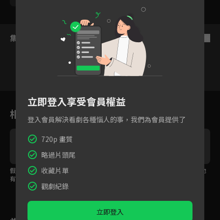
集數列表
反序
1
2
3
4
5
6
立即登入享受會員權益
相關花絮
登入會員解決看劇各種惱人的事，我們為會員提供了
720p 畫質
略過片頭尾
收藏片單
假戀愛也感受到了下班
葉時藍偷刪兩人親嘴照
你心亂了？親完之後他
有男友等的虛幻幸福感
片還被陸院長恢復！？
到底在想什麼！
觀劇紀錄
「要不要把照片發給
妳？」
立即登入