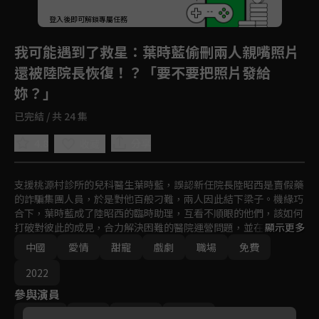
登入後即可解鎖專屬任務
Play
我可能遇到了救星
：葉時藍偷刪兩人親嘴照片
還被陸院長恢復！？「要不要把照片發給
妳？」
已完結 / 共 24 集
4.8
分享
收藏
支援桃源村診所的兒科醫生葉時藍，誤認新任院長陸昭西是賣假藥
的詐騙集團人員，於是對他百般刁難，兩人因此結下梁子。機緣巧
合下，葉時藍成了陸昭西的臨時助理，互看不順眼的他們，該如何
打破對彼此的成見，合力解決困難的醫院運營問題，並在救治病患
顯示更多
的過程中共同成長？
中國
愛情
甜寵
戲劇
職場
免費
2022
參與演員
曾舜晞
梁潔
周子寒
李霖霏