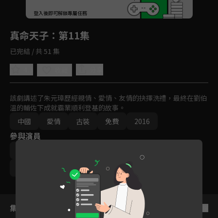
回首頁
登入後即可解鎖專屬任務
Play
真命天子
：第11集
已完結 / 共 51 集
4.3
分享
收藏
該劇講述了朱元璋歷經親情、愛情、友情的抉擇洗禮，最終在劉伯
溫的輔佐下成就霸業順利登基的故事。
中國
愛情
古裝
免費
2016
參與演員
張倬聞
海陸
鄔靖靖
郝澤嘉
季肖冰
李進榮
徐海喬
麥迪娜
趙韓櫻子
集數列表
反序