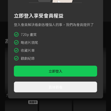
立即登入享受會員權益
登入會員解決看劇各種惱人的事，我們為會員提供了
8
9
10
11
12
13
1
720p 畫質
為您推薦
略過片頭尾
VIP
收藏片單
觀劇紀錄
立即登入
直接觀看
九州龍悸
聊齋
大盛魁
跟播中