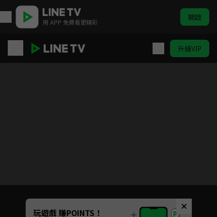
開啟
用 APP 免費看更精彩
升級VIP
真命天子
目前未允許這部影片在你所在的地區播放
如有不便請見諒
Unmute
玩遊戲 賺POINTS！