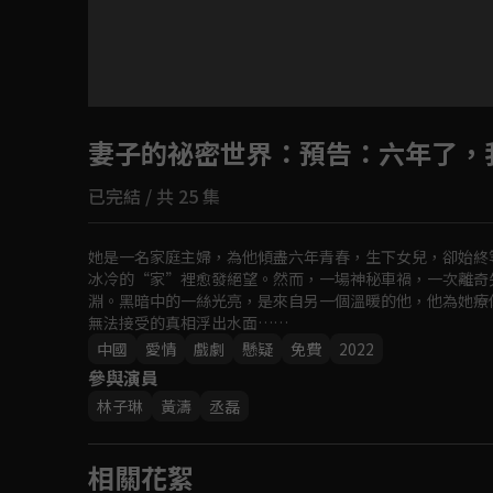
妻子的祕密世界
：預告：六年了，
已完結 / 共 25 集
她是一名家庭主婦，為他傾盡六年青春，生下女兒，卻始終
冰冷的“家”裡愈發絕望。然而，一場神秘車禍，一次離奇
淵。黑暗中的一絲光亮，是來自另一個溫暖的他，他為她療
無法接受的真相浮出水面……
中國
愛情
戲劇
懸疑
免費
2022
參與演員
林子琳
黃濤
丞磊
相關花絮