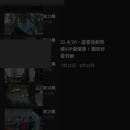
第15集
9分鐘
好康資訊
第16集
7/21-8/20，盛夏追劇祭
9分鐘
升級VIP最優惠！獨家好
戲看到飽
第17集
7月21日
-
8月20日
9分鐘
第18集
10分鐘
第19集
11分鐘