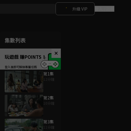
升級 VIP
登入 / 註冊
集數列表
玩遊戲 賺POINTS！
第1集
12分鐘
第2集
10分鐘
第3集
11分鐘