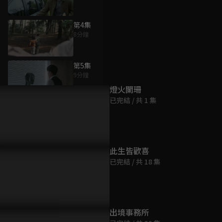
第4集
8分鐘
為您推薦
第5集
9分鐘
燈火闌珊
已完結 / 共 1 集
第6集
9分鐘
第7集
此生皆歡喜
11分鐘
已完結 / 共 18 集
第8集
11分鐘
出境事務所