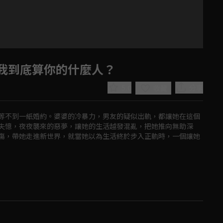
我到底算你的什麼人？
5.0
分享
收藏
等不到一紙婚約。婆婆的冷暴力，男友的疑似出軌，都讓她在這個
失憶，夜夜襲來的惡夢，讓她的生活越發混亂，把她推向無助深
傷，帶她走進新世界，就當她以為生活終於步入正軌時，一個讓她
Play
Video