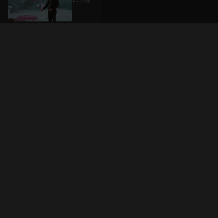
升級方案
客服中心
會員權益
關於我們
VIP方案
服務公告
用戶服務條款
廣告刊登
主題訂閱
常見問題
付費服務條款
行銷合作
工作機會