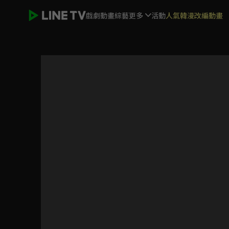
戲劇
動畫
綜藝
更多
活動
人氣韓漫改編動畫
妻子的祕密世界