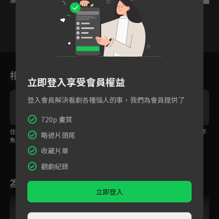
2
3
4
5
6
7
8
相關花絮
立即登入享受會員權益
登入會員解決看劇各種惱人的事，我們為會員提供了
720p 畫質
任務失敗但概不退款 沈
能躺著就不要跪著！沈
齊璋變沈魚大外甥 還不
略過片頭尾
魚、齊璋夜會於破敗顧
魚與侯府老夫人開戰
能人事？
宅
收藏片單
觀劇紀錄
為您推薦
立即登入