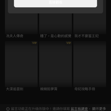
直接觀看
冼夫人傳奇
糟了，是心動的感覺
我才不要當王妃
VIP
VIP
大漠追雲劍
婉婉如夢霄
母妃攻略手冊
留言功能正在升級改版中！邀請你填寫
留言板調查
，
顯示更多