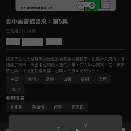
回首頁
登入後即可解鎖專屬任務
Play
雲中誰寄錦書來
：第5集
已完結 / 共 26 集
4.7
分享
收藏
講述了生在太醫世家的沈魚欲為家族洗冤翻案，設局嫁入周府，後
結識了齊璋、高墨兩位胸懷大志的少年，四人聯手探案，在一步步
接近真相中捲起朝堂風雲，也陷入情感糾葛的故事。
中國
愛情
戲劇
古裝
喜劇
免費
2022
參與演員
謝彬彬
吳佳怡
傅菁
張思帆
集數列表
反序