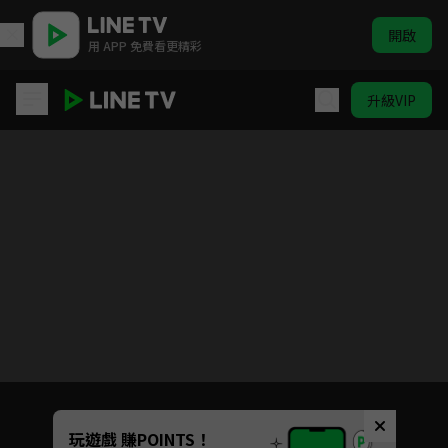
開啟
用 APP 免費看更精彩
升級VIP
雲中誰寄錦書來
目前未允許這部影片在你所在的地區播放
如有不便請見諒
Unmute
玩遊戲 賺POINTS！