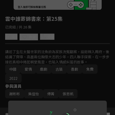
回首頁
登入後即可解鎖專屬任務
Play
雲中誰寄錦書來
：第25集
已完結 / 共 26 集
4.7
分享
收藏
講述了生在太醫世家的沈魚欲為家族洗冤翻案，設局嫁入周府，後
結識了齊璋、高墨兩位胸懷大志的少年，四人聯手探案，在一步步
接近真相中捲起朝堂風雲，也陷入情感糾葛的故事。
中國
愛情
戲劇
古裝
喜劇
免費
2022
參與演員
謝彬彬
吳佳怡
傅菁
張思帆
集數列表
反序