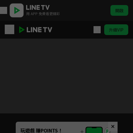
開啟
用 APP 免費看更精彩
升級VIP
雲中誰寄錦書來
目前未允許這部影片在你所在的地區播放
如有不便請見諒
Unmute
玩遊戲 賺POINTS！