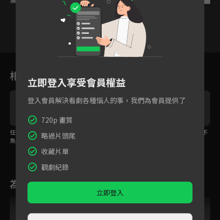
21
22
23
24
25
26
相關花絮
立即登入享受會員權益
登入會員解決看劇各種惱人的事，我們為會員提供了
720p 畫質
任務失敗但概不退款 沈
能躺著就不要跪著！沈
齊璋變沈魚大外甥 還不
略過片頭尾
魚、齊璋夜會於破敗顧
魚與侯府老夫人開戰
能人事？
宅
收藏片單
觀劇紀錄
為您推薦
立即登入