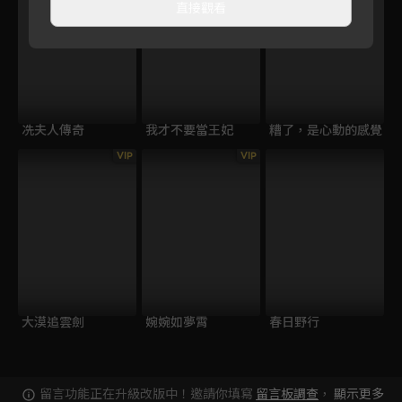
直接觀看
冼夫人傳奇
我才不要當王妃
糟了，是心動的感覺
VIP
VIP
大漠追雲劍
婉婉如夢霄
春日野行
留言功能正在升級改版中！邀請你填寫
留言板調查
，
顯示更多