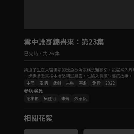
目前未允許這部影片在你所在的地區播放
雲中誰寄錦書來
如有不便請見諒
：第23集
已完結 / 共 26 集
回首頁
講述了生在太醫世家的沈魚欲為家族洗冤翻案，設局嫁入周
一步步接近真相中捲起朝堂風雲，也陷入情感糾葛的故事。
中國
愛情
戲劇
古裝
喜劇
免費
2022
參與演員
謝彬彬
吳佳怡
傅菁
張思帆
相關花絮