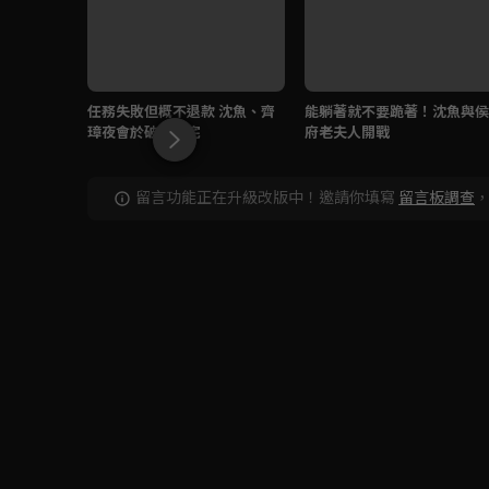
任務失敗但概不退款 沈魚、齊
能躺著就不要跪著！沈魚與侯
璋夜會於破敗顧宅
府老夫人開戰
留言功能正在升級改版中！邀請你填寫
留言板調查