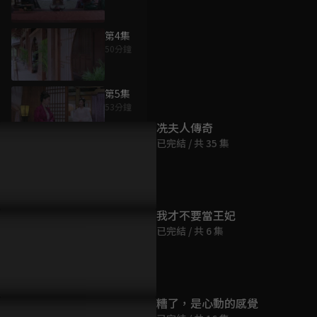
第4集
50分鐘
為您推薦
第5集
53分鐘
冼夫人傳奇
已完結 / 共 35 集
第6集
50分鐘
第7集
我才不要當王妃
48分鐘
已完結 / 共 6 集
第8集
48分鐘
糟了，是心動的感覺