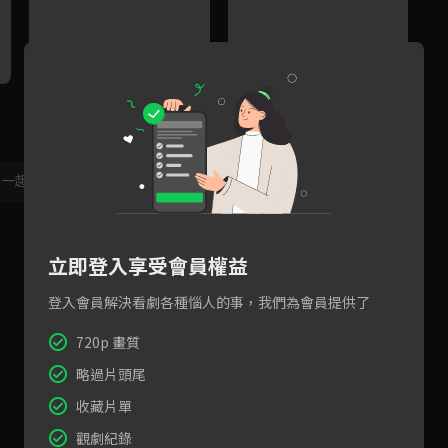
齊璋變沈魚大外甥 還不能人
沈魚獲得英勇救夫的義婦稱
偷
事？
號，卻只在意能值多少錢
吵
，一起共創新版留言功能！
顯示更多
立即登入享受會員權益
登入會員解決看劇各種惱人的事，我們為會員提供了
720p 畫質
略過片頭尾
收藏片單
觀劇紀錄