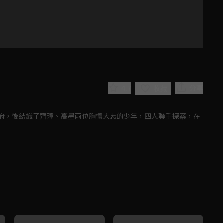
4.7
分享
收藏
府，後結識了齊璋、高墨兩位胸懷大志的少年，四人聯手探案，在
Play
Video