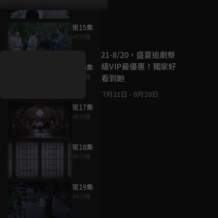
第15集
好康資訊
49分鐘
7/21-8/20，盛夏追劇祭
升級VIP最優惠！獨家好
第16集
戲看到飽
46分鐘
7月21日
-
8月20日
第17集
48分鐘
第18集
48分鐘
第19集
44分鐘