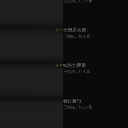
已完結 / 共 16 集
第9集
47分鐘
第10集
聽被抓啦！沈魚剛大婚完就
大婚之日拜堂的竟不是相公，
預告：一手
大漠追雲劍
VIP
48分鐘
著要和離
是一隻雞？
已完結 / 共 1 集
第11集
45分鐘
婉婉如夢霄
VIP
已完結 / 共 6 集
第12集
44分鐘
第13集
春日野行
46分鐘
已完結 / 共 20 集
第14集
47分鐘