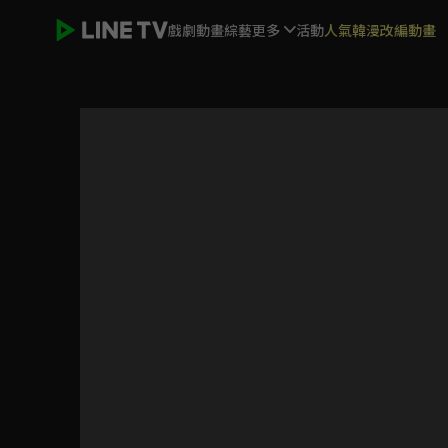
戲劇
動畫
綜藝
更多
活動
人氣韓漫改編動畫
雲中誰寄錦書來