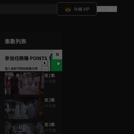
升級 VIP
登入 / 註冊
集數列表
參加任務賺 POINTS！
第1集
47分鐘
第2集
49分鐘
第3集
47分鐘