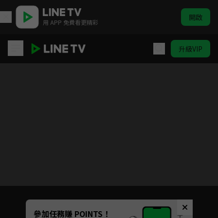
開啟
用 APP 免費看更精彩
升級VIP
雲中誰寄錦書來
目前未允許這部影片在你所在的地區播放
如有不便請見諒
Unmute
參加任務賺 POINTS！