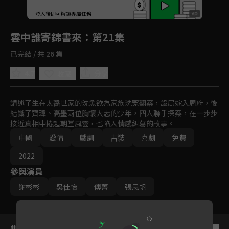
回首頁
登入後即可解鎖專屬任務
Play
雲中誰寄錦書來
：第21集
已完結 / 共 26 集
4.7
分享
收藏
講述了生在太醫世家的沈魚欲為家族洗冤翻案，設局嫁入周府，後
結識了齊璋、高墨兩位胸懷大志的少年，四人聯手探案，在一步步
接近真相中捲起朝堂風雲，也陷入情感糾葛的故事。
中國
愛情
戲劇
古裝
喜劇
免費
2022
參與演員
謝彬彬
吳佳怡
傅菁
張思帆
集數列表
反序