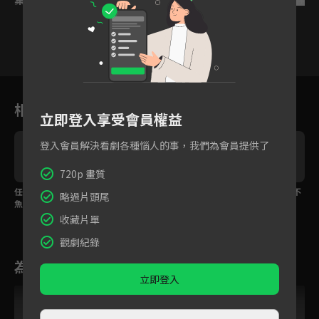
18
19
20
21
22
23
2
相關花絮
立即登入享受會員權益
登入會員解決看劇各種惱人的事，我們為會員提供了
720p 畫質
任務失敗但概不退款 沈
能躺著就不要跪著！沈
齊璋變沈魚大外甥 還不
略過片頭尾
魚、齊璋夜會於破敗顧
魚與侯府老夫人開戰
能人事？
宅
收藏片單
觀劇紀錄
為您推薦
立即登入