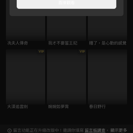
直接觀看
冼夫人傳奇
我才不要當王妃
糟了，是心動的感覺
VIP
VIP
大漠追雲劍
婉婉如夢霄
春日野行
留言功能正在升級改版中！邀請你填寫
留言板調查
，
顯示更多