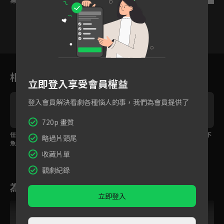
8
9
10
11
12
13
1
相關花絮
立即登入享受會員權益
登入會員解決看劇各種惱人的事，我們為會員提供了
720p 畫質
任務失敗但概不退款 沈
能躺著就不要跪著！沈
齊璋變沈魚大外甥 還不
略過片頭尾
魚、齊璋夜會於破敗顧
魚與侯府老夫人開戰
能人事？
宅
收藏片單
觀劇紀錄
為您推薦
立即登入