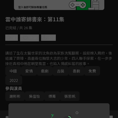
回首頁
登入後即可解鎖專屬任務
Play
雲中誰寄錦書來
：第11集
已完結 / 共 26 集
4.7
分享
收藏
講述了生在太醫世家的沈魚欲為家族洗冤翻案，設局嫁入周府，後
結識了齊璋、高墨兩位胸懷大志的少年，四人聯手探案，在一步步
接近真相中捲起朝堂風雲，也陷入情感糾葛的故事。
中國
愛情
戲劇
古裝
喜劇
免費
2022
參與演員
謝彬彬
吳佳怡
傅菁
張思帆
集數列表
反序