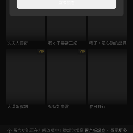
直接觀看
冼夫人傳奇
我才不要當王妃
糟了，是心動的感覺
VIP
VIP
大漠追雲劍
婉婉如夢霄
春日野行
留言功能正在升級改版中！邀請你填寫
留言板調查
，
顯示更多