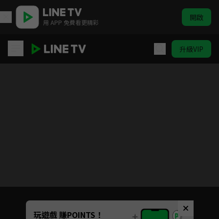
開啟
用 APP 免費看更精彩
升級VIP
雲中誰寄錦書來
目前未允許這部影片在你所在的地區播放
如有不便請見諒
Unmute
玩遊戲 賺POINTS！