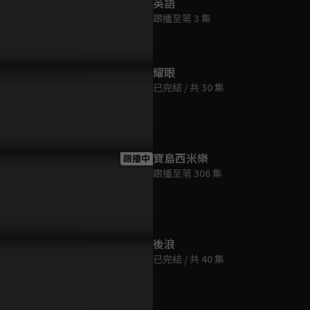
英語
跟播至第 3 集
耀眼
以把子良叔叔當成爸爸嗎？
婆媽最愛小鮮肉！帥哥夾起來
EP34預告
已完結 / 共 30 集
的滷味比較好吃
鑑報到
寶島西米樂
跟播中
跟播至第 306 集
後浪
已完結 / 共 40 集