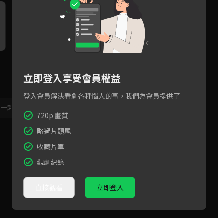
不只媽媽們吵架，連風水師跟
EP35預告：子良向德超坦承喜
可
裝潢師也意見不合！
歡玉慧？
立即登入享受會員權益
登入會員解決看劇各種惱人的事，我們為會員提供了
，一起共創新版留言功能！
顯示更多
720p 畫質
略過片頭尾
收藏片單
觀劇紀錄
直接觀看
立即登入