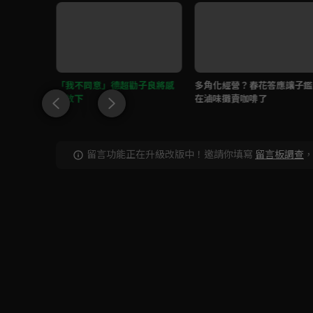
討厭維托！
「我不同意」德超勸子良將感
多角化經營？春花答應讓子鑑
情放下
在滷味攤賣咖啡了
留言功能正在升級改版中！邀請你填寫
留言板調查