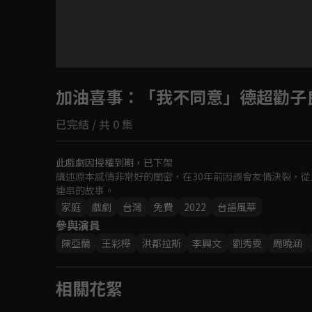
加油喜事
：「我不同意」德超勸子
已完結 / 共 0 集
此戲劇因授權到期，已下架
講述原本感情非常好的閨密，在30年前因誤會友情決裂，從
連串的故事。
家庭
戲劇
台灣
免費
2022
台語風華
參與演員
陳亞蘭
王彩樺
洪都拉斯
李興文
劉秀雯
周曉涵
相關花絮