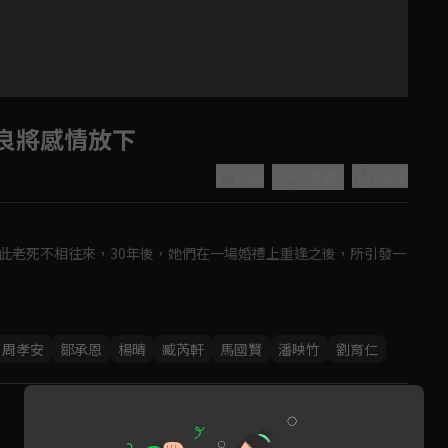
良將感情放下
4.8
分享
收藏
此老死不相往來，30年後，她們在一場婚禮上重逢之後，所引發一
Play
周孝安
鄒承恩
楊晴
臧芮軒
馬國賢
潘映竹
劉育仁
Video