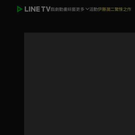
戲劇
動畫
綜藝
更多
活動
伊藤潤二驚悚之作
加油喜事