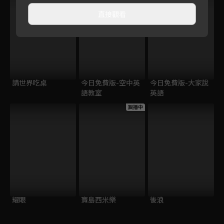
直接觀看
請世界吃桌
今日免費版-空中英
今日免費版-大家說
語教室
英語
跟播中
耀眼
寶島西米樂
後浪