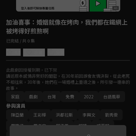
登入後即可解鎖專屬任務
Play
加油喜事
：婚姻就像在烤肉，我們都在鐵網上
被烤得好煎熬啊
已完結 / 共 0 集
4.8
分享
收藏
此戲劇因授權到期，已下架
講述原本感情非常好的閨密，在30年前因誤會友情決裂，從此老死
不相往來，30年後，她們在一場婚禮上重逢之後，所引發一連串的
故事。
家庭
戲劇
台灣
免費
2022
台語風華
參與演員
陳亞蘭
王彩樺
洪都拉斯
李興文
劉秀雯
周曉涵
周孝安
鄒承恩
楊晴
臧芮軒