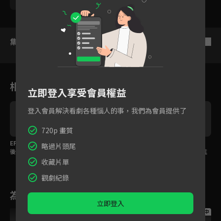
馬國賢
潘映竹
劉育仁
集數列表
反序
相關花絮
立即登入享受會員權益
登入會員解決看劇各種惱人的事，我們為會員提供了
720p 畫質
EP26預告：子漢想先斬
婚姻就像在烤肉，我們
幸福現在就在你眼前，
略過片頭尾
後奏搬出去？
都在鐵網上被烤得好煎
只要你伸出手就能抓住
熬啊
它
收藏片單
觀劇紀錄
為您推薦
立即登入
跟播中
跟播中
跟播中