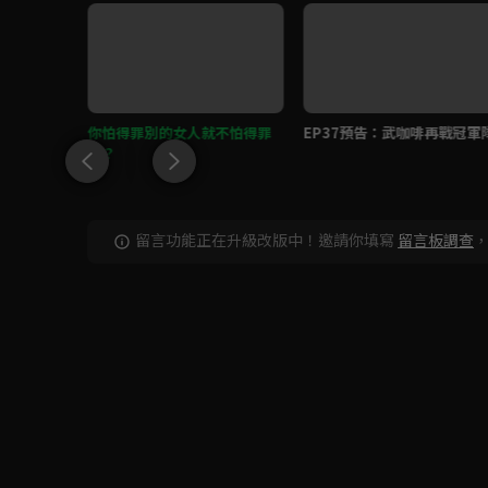
 武子鑑拍
你怕得罪別的女人就不怕得罪
EP37預告：武咖啡再戰冠軍
我？
留言功能正在升級改版中！邀請你填寫
留言板調查