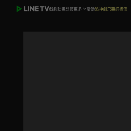
戲劇
動畫
綜藝
更多
活動
追神劇只要銅板價
加油喜事