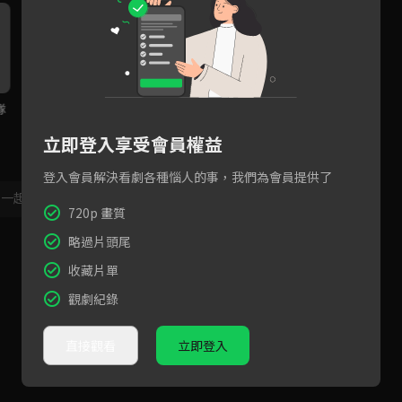
隊
沒有得到家人的祝福是不可能
德超老糊塗了？檢測失智隨堂
當美
會幸福的
考！
立即登入享受會員權益
登入會員解決看劇各種惱人的事，我們為會員提供了
，一起共創新版留言功能！
顯示更多
720p 畫質
略過片頭尾
收藏片單
觀劇紀錄
直接觀看
立即登入