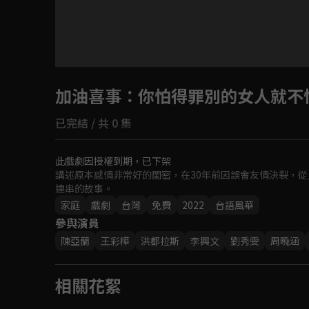
加油喜事
：你怕得罪別的女人就不
已完結 / 共 0 集
此戲劇因授權到期，已下架
講述原本感情非常好的閨密，在30年前因誤會友情決裂，從
連串的故事。
家庭
戲劇
台灣
免費
2022
台語風華
參與演員
陳亞蘭
王彩樺
洪都拉斯
李興文
劉秀雯
周曉涵
相關花絮