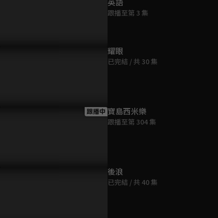
英語
跟播至第 3 集
耀眼
學遇上風水...
EP36預告：我就是討厭維托！
「我不同意
已完結 / 共 30 集
情放下
寶島西米樂
跟播中
跟播至第 304 集
後浪
已完結 / 共 40 集