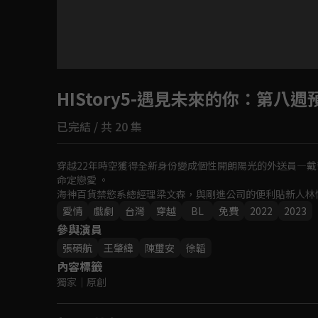
HIStory5-遇見未來的你
：第八週
已完結 / 共 20 集
穿越22年時空獲得全新身份變成個性開朗陽光的外送員—
命定戀愛 。

海神百貨禁慾系總經理梁文森，與剛進公司的便利貼新人林
愛情
戲劇
台灣
穿越
BL
免費
2022
2023
參與演員
張碩航
王肇緯
陳璽安
徐韜
內容標籤
獨家
｜
原創