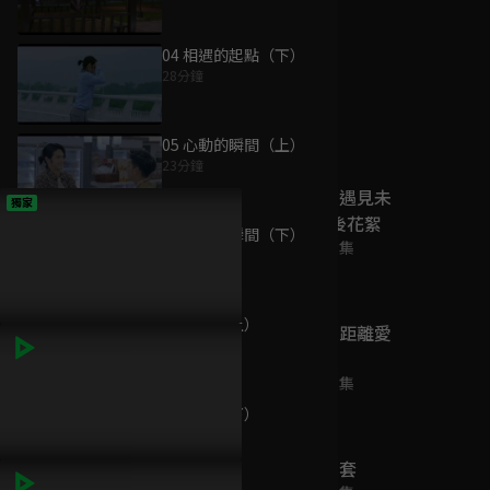
04 相遇的起點（下）
28分鐘
為您推薦
05 心動的瞬間（上）
23分鐘
《HIStory5-遇見未
獨家
來的你》幕後花絮
06 心動的瞬間（下）
已完結 / 共 11 集
27分鐘
07 曖昧（上）
HIStory4-近距離愛
23分鐘
上你
已完結 / 共 20 集
08 曖昧（下）
27分鐘
HIStory3-圈套