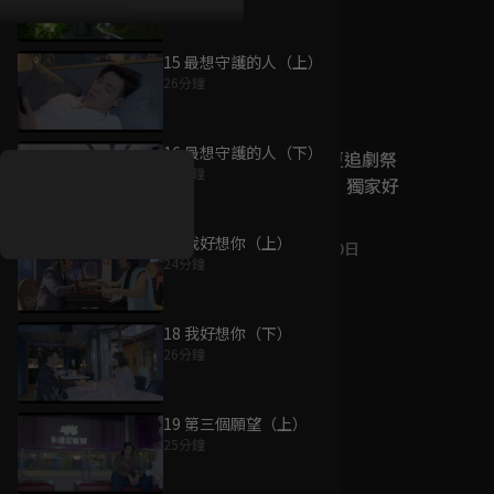
15 最想守護的人（上）
26分鐘
好康資訊
16 最想守護的人（下）
7/21-8/20，盛夏追劇祭
24分鐘
升級VIP最優惠！獨家好
戲看到飽
17 我好想你（上）
7月21日
-
8月20日
24分鐘
18 我好想你（下）
26分鐘
19 第三個願望（上）
25分鐘