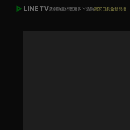
戲劇
動畫
綜藝
更多
活動
獨家日劇全新開播
HIStory5-遇見未來的你