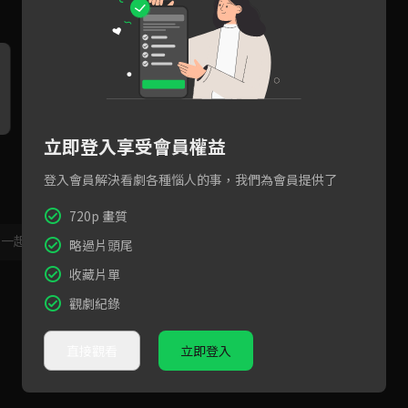
立即登入享受會員權益
景
好友變情敵！懷恩變助理，哲
大海CP初吻定情，這次不能讓
大
尼面臨感情危機？
你搶先告白！
情
登入會員解決看劇各種惱人的事，我們為會員提供了
720p 畫質
，一起共創新版留言功能！
顯示更多
略過片頭尾
收藏片單
觀劇紀錄
直接觀看
立即登入