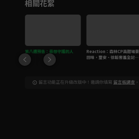
相關花絮
理情話挑
第八週預告：最想守護的人
Reaction：森林CP高甜場
回味，璽安、徐韜害羞全記
錄！
留言功能正在升級改版中！邀請你填寫
留言板調查