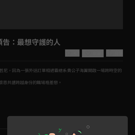
預告：最想守護的人
4.7
分享
收藏
戴哲尼，因為一張外送訂單相遇霸總系貴公子海翼開啟一場跨時空的
懷恩共譜跨越身份的職場格差戀。
Play
Video