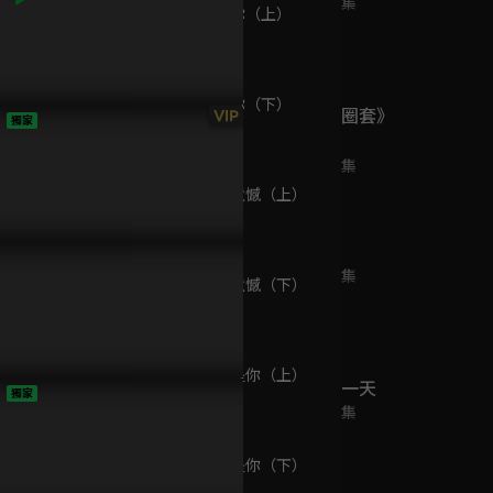
已完結 / 共 20 集
09 我喜歡你（上）
24分鐘
10 我喜歡你（下）
《HIStory3-圈套》
VIP
獨家
26分鐘
獨家內容
已完結 / 共 13 集
海CP日常，鬥嘴吵架代替真
文森謀劃董事長大位？懷恩怒
第七週預告
11 心碎與遺憾（上）
溝通！
責不解！
22分鐘
恆久定律
已完結 / 共 11 集
12 心碎與遺憾（下）
29分鐘
13 腦袋都是你（上）
HIStory3-那一天
獨家
23分鐘
已完結 / 共 20 集
14 腦袋都是你（下）
27分鐘