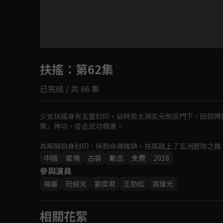
目前未允許這部影片在你所在的地區播放
扶搖
：第62集
如有不便請見諒
已完結 / 共 66 集
回首頁
少女扶搖身有五重封印，幼時投太淵玄元劍派門下，因奴婢
霄」神功，從此武功精進。

為解開自身封印、掙脫命運枷鎖，扶搖踏上了五洲歷險之路
矣」的信念，歷經磨難披荊斬棘，終破穹蒼陰謀，斬殺各路
中國
愛情
古裝
勵志
免費
2018
參與演員
楊冪
阮經天
劉奕君
王勁松
高偉光
相關花絮