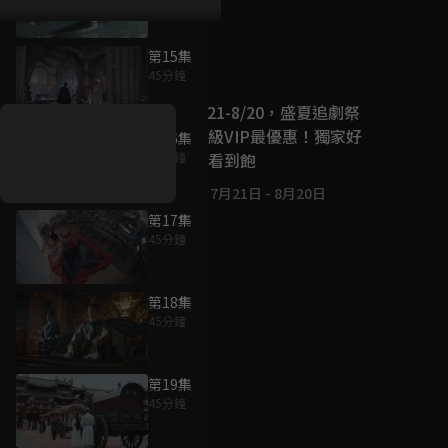
第15集
好康資訊
45分鐘
7/21-8/20，盛夏追劇祭
升級VIP最優惠！獨家好
第16集
戲看到飽
45分鐘
7月21日
-
8月20日
第17集
45分鐘
第18集
45分鐘
第19集
45分鐘