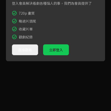
登入會員解決看劇各種惱人的事，我們為會員提供了
720p 畫質
略過片頭尾
收藏片單
觀劇紀錄
直接觀看
立即登入