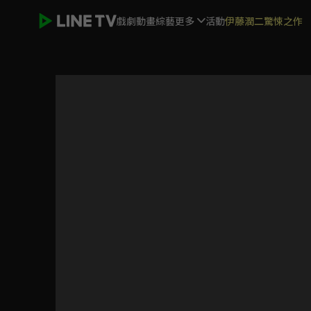
戲劇
動畫
綜藝
更多
活動
伊藤潤二驚悚之作
扶搖