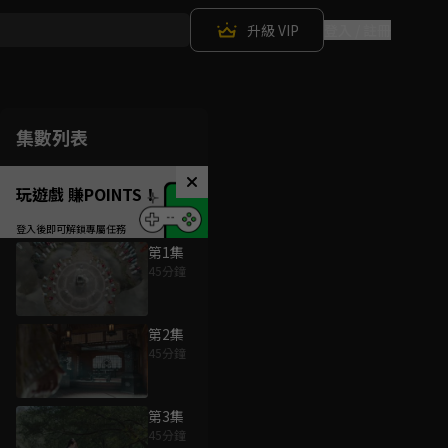
升級 VIP
登入 / 註冊
集數列表
玩遊戲 賺POINTS！
第1集
45分鐘
第2集
45分鐘
第3集
45分鐘