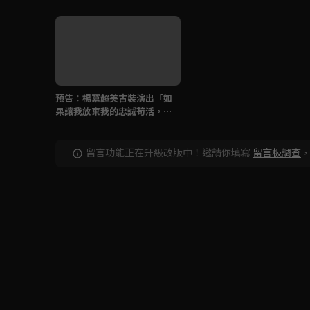
預告：楊冪超美古裝演出「如
果讓我放棄我的忠誠苟活，我
寧願死。」
留言功能正在升級改版中！邀請你填寫
留言板調查