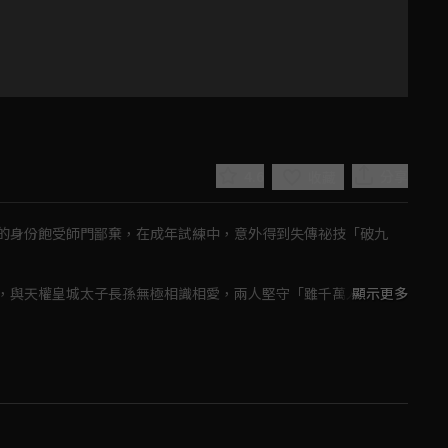
4.6
分享
收藏
的身份飽受師門鄙棄，在成年試練中，意外得到失傳祕技「破九
，與天權皇城太子長孫無極相識相愛，兩人堅守「雖千萬人吾往
顯示更多
邪毒，守護五洲安泰。扶搖與無極的愛情也終成善果。
Play
Video