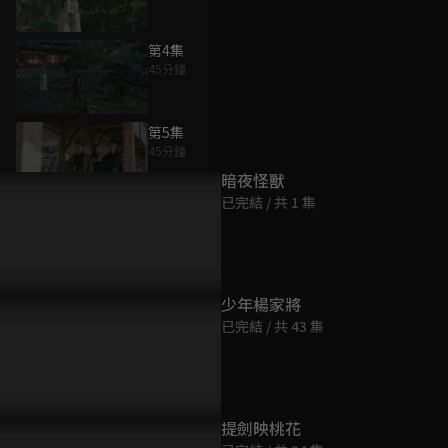
第4集
45分鐘
為您推薦
第5集
45分鐘
暗夜怪獸
已完結 / 共 1 集
第6集
45分鐘
第7集
少年楊家將
45分鐘
已完結 / 共 43 集
第8集
45分鐘
提劍映桃花