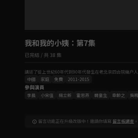
目前未允許這部影片在你所在的地區播放
我和我的小姨
如有不便請見諒
：第7集
已完結 / 共 38 集
回首頁
講述了從上世紀60年代到90年代發生在老北京四合院幾户
中國
家庭
免費
2011-2015
參與演員
李晨
小宋佳
楊立新
霍思燕
韓童生
章齡之
吳
留言功能正在升級改版中！邀請你填寫
留言板調查