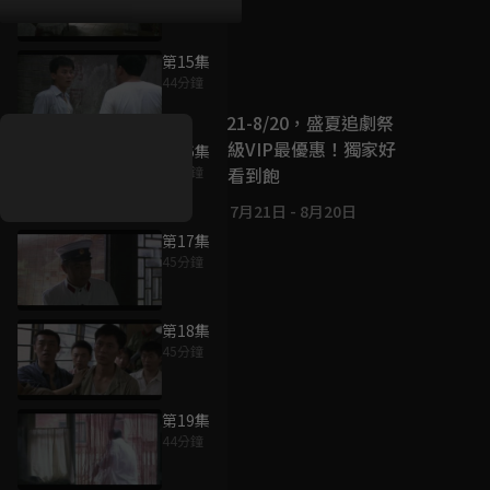
第15集
好康資訊
44分鐘
7/21-8/20，盛夏追劇祭
升級VIP最優惠！獨家好
第16集
戲看到飽
45分鐘
7月21日
-
8月20日
第17集
45分鐘
第18集
45分鐘
第19集
44分鐘