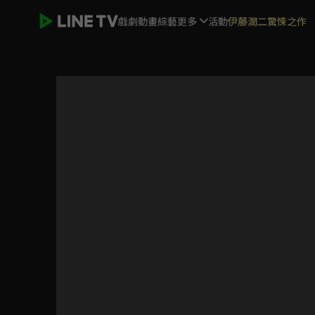
戲劇
動畫
綜藝
更多
活動
伊藤潤二驚悚之作
我和我的小姨