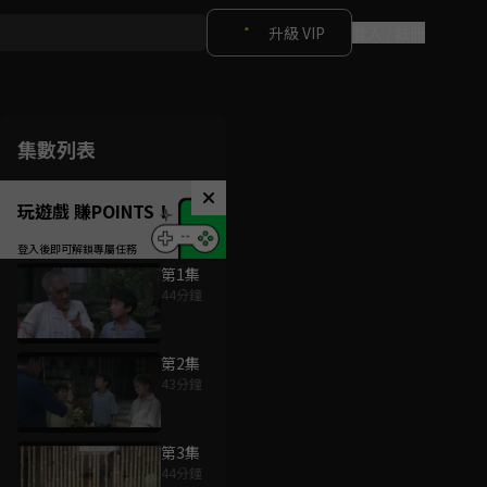
升級 VIP
登入 / 註冊
集數列表
玩遊戲 賺POINTS！
第1集
44分鐘
第2集
43分鐘
第3集
44分鐘