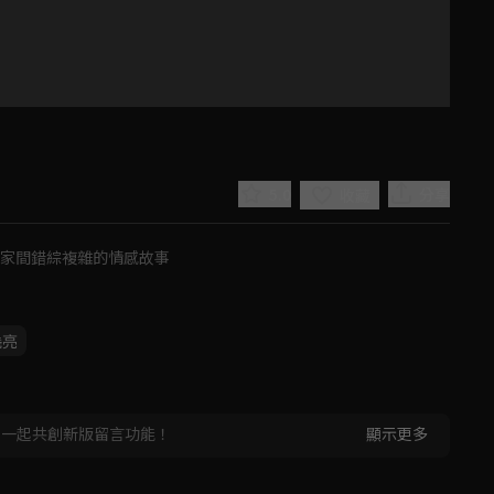
5.0
分享
收藏
人家間錯綜複雜的情感故事
曉亮
Play
Video
，一起共創新版留言功能！
顯示更多