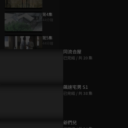
第4集
44分鐘
為您推薦
第5集
44分鐘
同流合屋
已完結 / 共 20 集
第6集
45分鐘
第7集
飆速宅男 S1
43分鐘
已完結 / 共 38 集
第8集
44分鐘
爺們兒