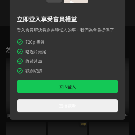
立即登入享受會員權益
登入會員解決看劇各種惱人的事，我們為會員提供了
31
32
33
34
35
36
3
720p 畫質
為您推薦
略過片頭尾
收藏片單
觀劇紀錄
立即登入
直接觀看
同流合屋
飆速宅男 S1
WAVE!!~來衝浪吧!!~
VIP