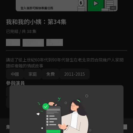
回首頁
登入後即可解鎖專屬任務
Play
我和我的小姨
：第34集
已完結 / 共 38 集
5.0
分享
收藏
講述了從上世紀60年代到90年代發生在老北京四合院幾户人家間
錯綜複雜的情感故事
中國
家庭
免費
2011-2015
參與演員
李晨
小宋佳
楊立新
霍思燕
韓童生
章齡之
吳曉亮
集數列表
反序