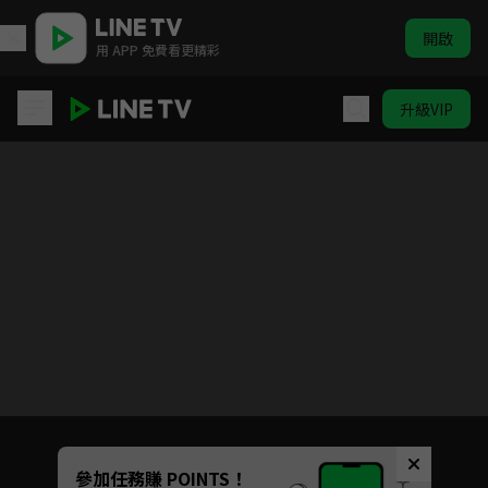
開啟
用 APP 免費看更精彩
升級VIP
我和我的小姨
目前未允許這部影片在你所在的地區播放
如有不便請見諒
Unmute
參加任務賺 POINTS！