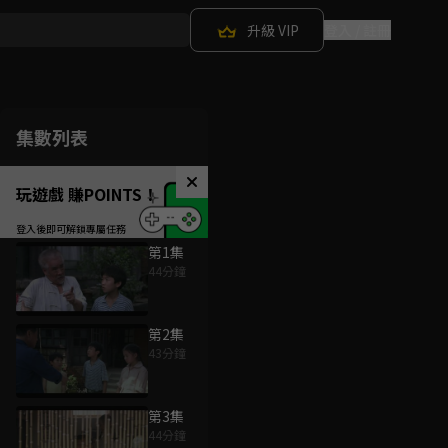
升級 VIP
登入 / 註冊
集數列表
玩遊戲 賺POINTS！
第1集
44分鐘
第2集
43分鐘
第3集
44分鐘