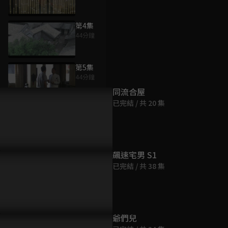
第4集
44分鐘
為您推薦
第5集
44分鐘
同流合屋
已完結 / 共 20 集
第6集
45分鐘
第7集
飆速宅男 S1
43分鐘
已完結 / 共 38 集
第8集
44分鐘
爺們兒