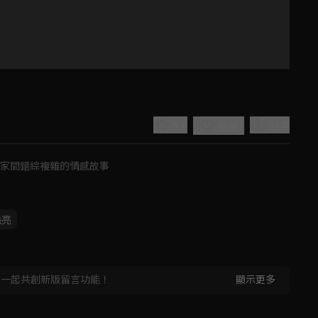
5.0
分享
收藏
人家間錯綜複雜的情感故事
曉亮
Play
Video
，一起共創新版留言功能！
顯示更多