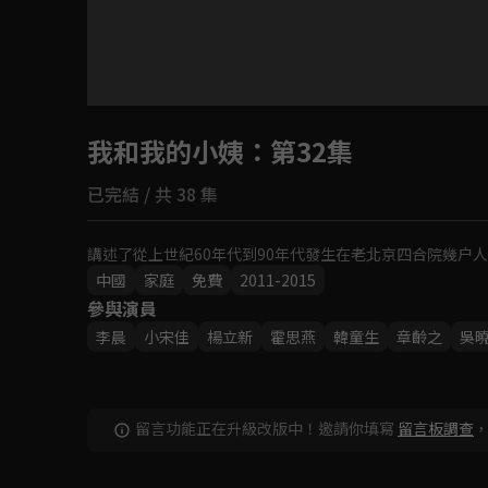
目前未允許這部影片在你所在的地區播放
我和我的小姨
如有不便請見諒
：第32集
已完結 / 共 38 集
回首頁
講述了從上世紀60年代到90年代發生在老北京四合院幾户
中國
家庭
免費
2011-2015
參與演員
李晨
小宋佳
楊立新
霍思燕
韓童生
章齡之
吳
留言功能正在升級改版中！邀請你填寫
留言板調查