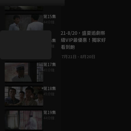
第15集
好康資訊
44分鐘
7/21-8/20，盛夏追劇祭
升級VIP最優惠！獨家好
第16集
戲看到飽
45分鐘
7月21日
-
8月20日
第17集
45分鐘
第18集
45分鐘
第19集
44分鐘