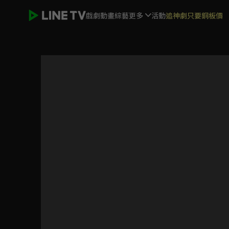
戲劇
動畫
綜藝
更多
活動
追神劇只要銅板價
我和我的小姨