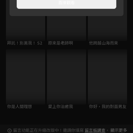
直接觀看
拜託！別黑我！ S2
原來是老師啊
他跨越山海而來
你是人間理想
愛上你治癒我
你好，我的對面男友
留言功能正在升級改版中！邀請你填寫
留言板調查
，
顯示更多