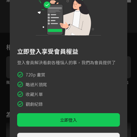
1
2
3
4
5
6
相關花絮
立即登入享受會員權益
登入會員解決看劇各種惱人的事，我們為會員提供了
720p 畫質
我們回家吧
到了說再見的時候？
洛家恒與林怡聯合演出
略過片頭尾
三人正面對質
收藏片單
觀劇紀錄
為您推薦
立即登入