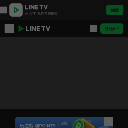
開啟
用 APP 免費看更精彩
升級VIP
被風吹過的夏天
目前未允許這部影片在你所在的地區播放
如有不便請見諒
Unmute
玩遊戲 賺POINTS！