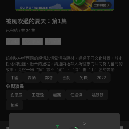
回首頁
登入後即可解鎖專屬任務
Play
被風吹過的夏天
：第1集
已完結 / 共 24 集
4.3
分享
收藏
該劇以中新兩國的親情友情愛情為題材，通過不同文化背景、城市
性格相碰撞、融合的過程，講述兩地華人為理想而共同努力奮鬥的
故事，見證一場“獅”志不“渝”、“海”誓“山”盟的愛戀。
中國
愛情
都會
喜劇
免費
2022
參與演員
劉思辰
王冠逸
趙茜
任運傑
姚筱筱
楊晞
集數列表
反序