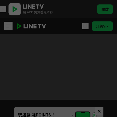
開啟
用 APP 免費看更精彩
升級VIP
被風吹過的夏天
Unmute
玩遊戲 賺POINTS！