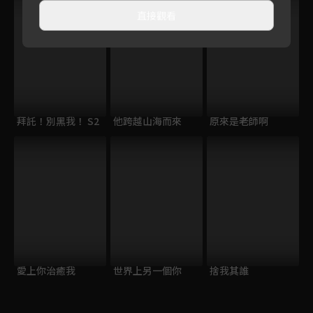
直接觀看
拜託！別黑我！ S2
他跨越山海而來
原來是老師啊
愛上你治癒我
世界上另一個你
捨我其誰