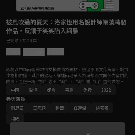
登入後即可解鎖專屬任務
Play
被風吹過的夏天
：洛家恆用名設計師帳號轉發
作品，反讓于笑笑陷入網暴
已完結 / 共 24 集
4.3
分享
收藏
該劇以中新兩國的親情友情愛情為題材，通過不同文化背景、城市
性格相碰撞、融合的過程，講述兩地華人為理想而共同努力奮鬥的
故事，見證一場“獅”志不“渝”、“海”誓“山”盟的愛戀。
中國
愛情
都會
喜劇
免費
2022
參與演員
劉思辰
王冠逸
趙茜
任運傑
姚筱筱
楊晞