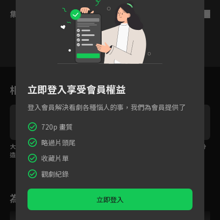
集數列表
反序
1
2
3
4
5
6
立即登入享受會員權益
相關花絮
登入會員解決看劇各種惱人的事，我們為會員提供了
720p 畫質
略過片頭尾
笑
大木頭4ni！隊友精心創
洛家恆用名設計師帳號
你都不知道我當時說分
造巧遇洛大少爺一句話
轉發作品，反讓于笑笑
手心有多痛！
收藏片單
宣告失敗
陷入網暴
觀劇紀錄
為您推薦
立即登入