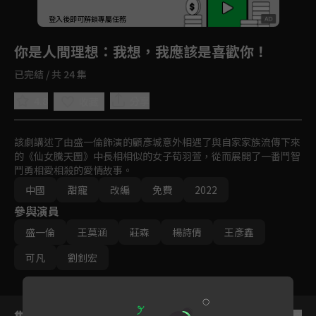
登入後即可解鎖專屬任務
Play
你是人間理想
：我想，我應該是喜歡你！
已完結 / 共 24 集
4.8
分享
收藏
該劇講述了由盛一倫飾演的顧彥城意外相遇了與自家家族流傳下來
的《仙女騰天圖》中長相相似的女子荀羽萱，從而展開了一番鬥智
鬥勇相愛相殺的愛情故事。
中國
甜寵
改編
免費
2022
參與演員
盛一倫
王莫涵
莊森
楊詩倩
王彥鑫
可凡
劉釗宏
集數列表
反序