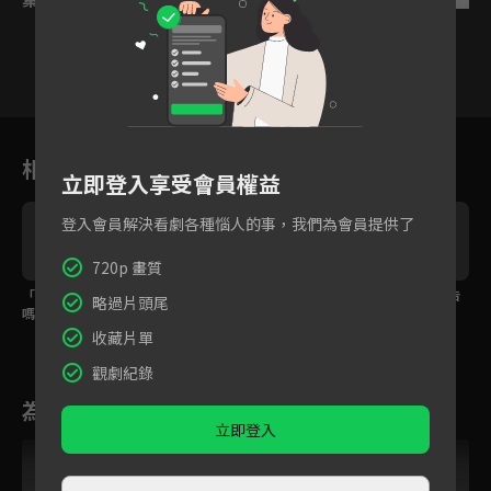
1
2
3
4
5
6
相關花絮
立即登入享受會員權益
登入會員解決看劇各種惱人的事，我們為會員提供了
720p 畫質
「真的不能帶我見家長
我想，我應該是喜歡
妳有一封來自顧總的告
略過片頭尾
嗎？」從高冷霸總變黏
你！
白：一直留在我身邊，
人奶狗只要1分鐘
好嗎？
收藏片單
觀劇紀錄
為您推薦
立即登入