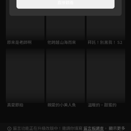
直接觀看
原來是老師啊
他跨越山海而來
拜託！別黑我！ S2
真愛節拍
親愛的小美人魚
溫暖的，甜蜜的
留言功能正在升級改版中！邀請你填寫
留言板調查
，
顯示更多