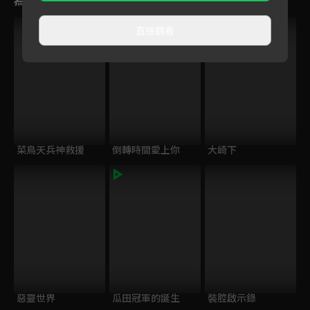
直接觀看
菜鳥天兵神救援
倒轉時間愛上你
大崎下
惡靈世界
瓜田冠軍的誕生
裝腔啟示錄