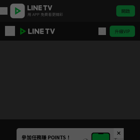
開啟
用 APP 免費看更精彩
升級VIP
你的婚姻不是你的婚姻
目前未允許這部影片在你所在的地區播放
如有不便請見諒
Unmute
參加任務賺 POINTS！