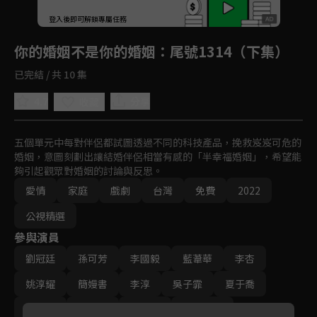
回首頁
登入後即可解鎖專屬任務
Play
你的婚姻不是你的婚姻
：尾號1314（下集）
已完結 / 共 10 集
4.7
分享
收藏
五個單元中每對伴侶都試圖透過不同的科技產品，挽救岌岌可危的
婚姻，意圖刻劃出讓結婚伴侶相當有感的「半幸福婚姻」，希望能
夠引起觀眾對婚姻的討論與反思。
愛情
家庭
戲劇
台灣
免費
2022
公視精選
參與演員
劉冠廷
孫可芳
李國毅
藍葦華
李杏
姚淳耀
簡嫚書
李淳
吳子霏
夏于喬
施名帥
林予晞
温貞菱
瑞瑪席丹