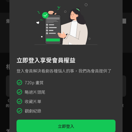
集數列表
反序
1
2
3
4
5
6
7
立即登入享受會員權益
相關花絮
登入會員解決看劇各種惱人的事，我們為會員提供了
720p 畫質
略過片頭尾
《沙之書》預告｜這樣
《梅莉》預告｜婚姻遇
《恭請光臨曾賈府喜
收藏片單
的結局是命中註定嗎？
到的各種主婦大小事，
事》預告｜我真的願意
觀劇紀錄
全都可以幫您解決！
嗎？
立即登入
為您推薦