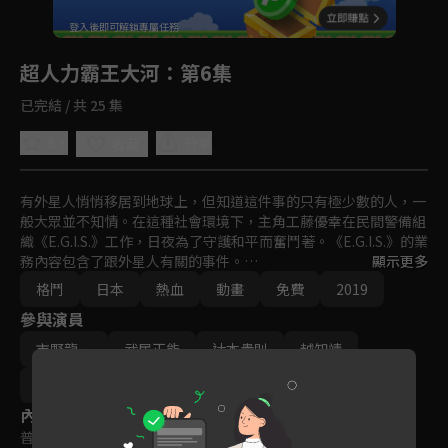
回首頁
登入後即可解鎖專屬任務
Play
超人力霸王大河
：第6集
已完結 / 共 25 集
5.0
分享
收藏
有外星人悄悄移居到地球上，但知道這件事的只有極少數的人，一
般大眾並不知情。在這種社會環境下，主角工藤優幸在民間警備組
織《E.G.I.S.》工作，日夜為了守護和平而奮鬥著。《E.G.I.S.》的業
務內容包含了跟外星人有關的事件。

顯示更多
格鬥
日本
熱血
動畫
免費
2019
在優幸身上，有個連他自己也不知道的天大秘密。那就是超人力霸
參與演員
王大河的光之粒子寄宿在他的體內。當大河從優幸的體內覺醒時，
新的故事即將開始！
市野龍一
武居正能
辻本貴則
越知靖
田口清隆
神谷誠
內容標籤
普遍級