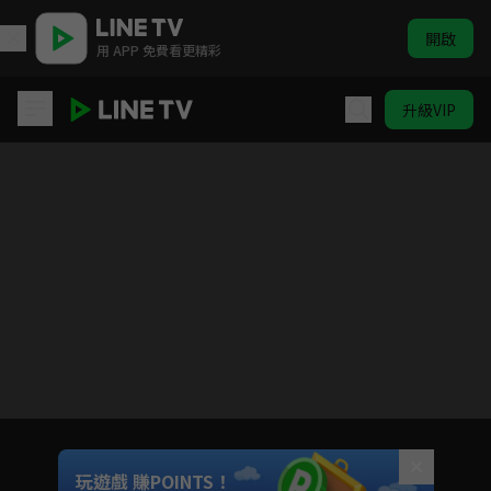
開啟
用 APP 免費看更精彩
升級VIP
超人力霸王大河
目前未允許這部影片在你所在的地區播放
如有不便請見諒
Unmute
玩遊戲 賺POINTS！