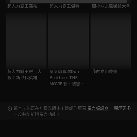
超人力霸王羅布
超人力霸王傑特
閻小妹之風獅爺大會
超人力霸王銀河大
暴太郎戰隊Don
我的泰山爸爸
戰：新世代英雄
Brothers THE
MOVIE 新．初戀英
雄
留言功能正在升級改版中！邀請你填寫
留言板調查
，
顯示更多
一起共創新版留言功能！