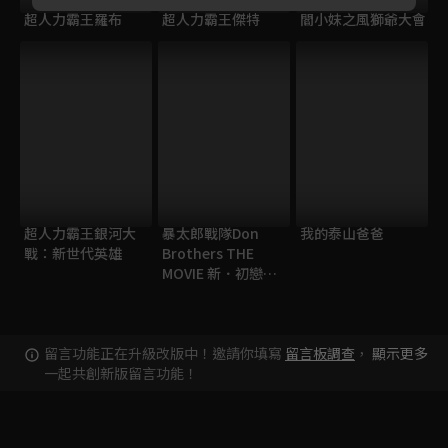
超人力霸王羅布
超人力霸王傑特
閻小妹之風獅爺大會
超人力霸王銀河大
暴太郎戰隊Don
我的泰山爸爸
戰：新世代英雄
Brothers THE
MOVIE 新．初戀英
雄
留言功能正在升級改版中！邀請你填寫
留言板調查
，
顯示更多
一起共創新版留言功能！