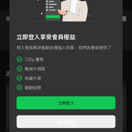
集數列表
反序
立即登入享受會員權益
登入會員解決看劇各種惱人的事，我們為會員提供了
17
18
19
20
21
22
2
720p 畫質
略過片頭尾
為您推薦
收藏片單
觀劇紀錄
立即登入
直接觀看