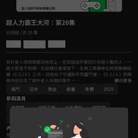
回首頁
登入後即可解鎖專屬任務
Play
超人力霸王大河
：第20集
已完結 / 共 25 集
5.0
分享
收藏
有外星人悄悄移居到地球上，但知道這件事的只有極少數的人，一
般大眾並不知情。在這種社會環境下，主角工藤優幸在民間警備組
織《E.G.I.S.》工作，日夜為了守護和平而奮鬥著。《E.G.I.S.》的業
務內容包含了跟外星人有關的事件。

顯示更多
格鬥
日本
熱血
動畫
免費
2019
在優幸身上，有個連他自己也不知道的天大秘密。那就是超人力霸
參與演員
王大河的光之粒子寄宿在他的體內。當大河從優幸的體內覺醒時，
新的故事即將開始！
市野龍一
武居正能
辻本貴則
越知靖
田口清隆
神谷誠
內容標籤
普遍級