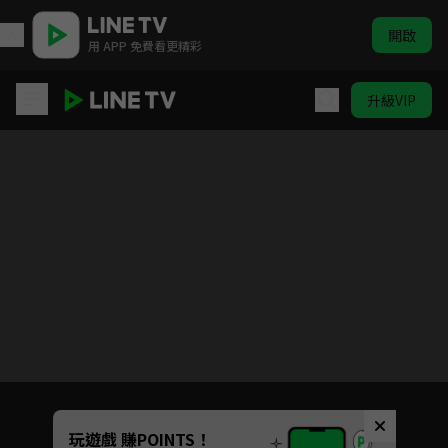
開啟
用 APP 免費看更精彩
升級VIP
超人力霸王大河
目前未允許這部影片在你所在的地區播放
如有不便請見諒
Unmute
玩遊戲 賺POINTS！